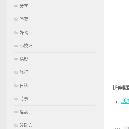
分享
塗鴉
好物
小技巧
攝影
旅行
日誌
延伸閱
時事
話
活動
碎碎念