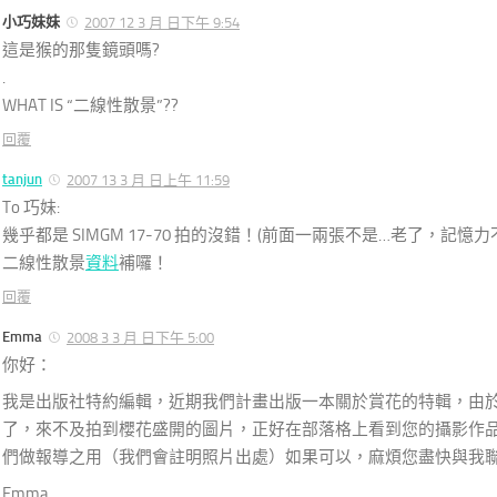
小巧妹妹
2007 12 3 月 日下午 9:54
這是猴的那隻鏡頭嗎?
.
WHAT IS “二線性散景”??
回覆
tanjun
2007 13 3 月 日上午 11:59
To 巧妹:
幾乎都是 SIMGM 17-70 拍的沒錯！(前面一兩張不是…老了，記憶力
二線性散景
資料
補囉！
回覆
Emma
2008 3 3 月 日下午 5:00
你好：
我是出版社特約編輯，近期我們計畫出版一本關於賞花的特輯，由
了，來不及拍到櫻花盛開的圖片，正好在部落格上看到您的攝影作
們做報導之用（我們會註明照片出處）如果可以，麻煩您盡快與我
Emma