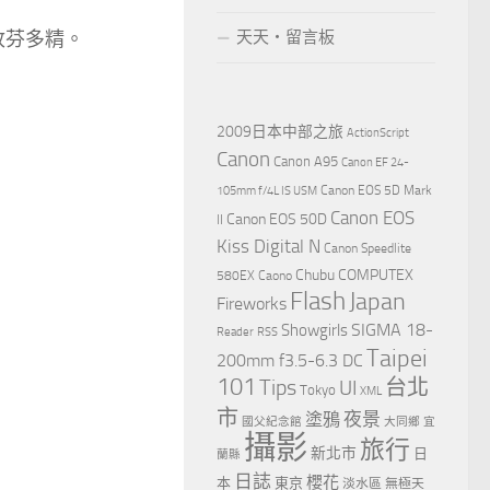
收芬多精。
天天‧留言板
2009日本中部之旅
ActionScript
Canon
Canon A95
Canon EF 24-
Canon EOS 5D Mark
105mm f/4L IS USM
Canon EOS
Canon EOS 50D
II
Kiss Digital N
Canon Speedlite
Chubu
COMPUTEX
580EX
Caono
Flash
Japan
Fireworks
Showgirls
SIGMA 18-
Reader
RSS
Taipei
200mm f3.5-6.3 DC
101
Tips
台北
UI
Tokyo
XML
市
夜景
塗鴉
國父紀念館
大同鄉
宜
攝影
旅行
新北市
日
蘭縣
日誌
櫻花
本
東京
淡水區
無極天