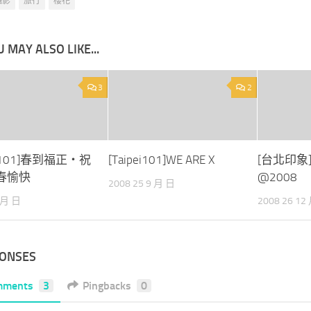
攝影
旅行
櫻花
 MAY ALSO LIKE...
3
2
ei 101]春到福正‧祝
[Taipei101]WE ARE X
[台北印象
春愉快
@2008
2008 25 9 月 日
2 月 日
2008 26 12
PONSES
mments
3
Pingbacks
0