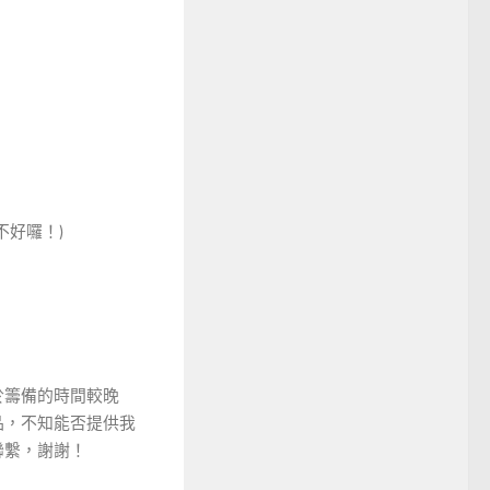
不好囉！)
於籌備的時間較晚
品，不知能否提供我
聯繫，謝謝！