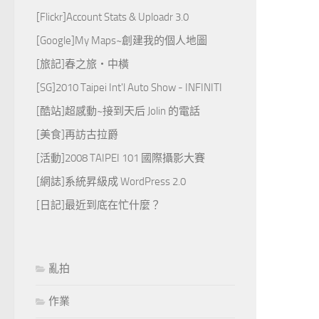
[Flickr]Account Stats & Uploadr 3.0
[Google]My Maps~創建我的個人地圖
[旅記]春之旅‧中橫
[SG]2010 Taipei Int'l Auto Show - INFINITI
[酷站]超感動~接到天后 Jolin 的電話
[美食]再訪古拉爵
[活動]2008 TAIPEI 101 國際攝影大賽
[網誌]系統昇級成 WordPress 2.0
[日記]最近到底在忙什麼？
亂拍
作業