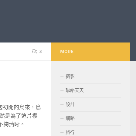
3
MORE
攝影
聯絡天天
設計
櫻初開的烏來，烏
然是為了這片櫻
網路
不夠清晰。
旅行