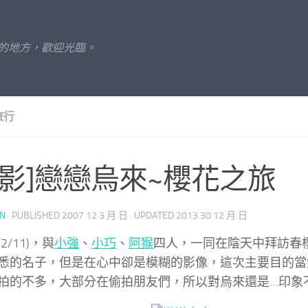
的地方，歡迎光臨。
旅行
攝影]戀戀烏來~櫻花之旅
UN
· PUBLISHED
2007 12 3 月 日
· UPDATED
2013 30 12 月 日
2/11)，與
小強
、
小巧
、
阿猴
四人，一同在陰天中拜訪春
悉的名子，但是在心中卻是模糊的影像，這次主要目的當
拍的不多，大部分在偷拍朋友們，所以對烏來還是…印象