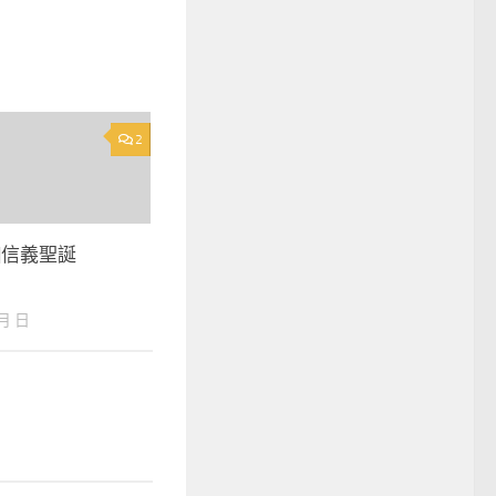
2
]信義聖誕
 月 日