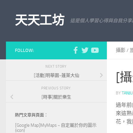
Skip to content
天天工坊
這是個人學習心得與自我分享
FOLLOW:
攝影
/
NEXT STORY
[
[活動]明華園~蓬萊大仙
PREVIOUS STORY
BY
TANJ
[時事]關於樂生
過年前(
來這熟
熱門文章與頁面︰
花，我
[Google Map]MyMaps ~ 自定屬於你的圖示
(icon)