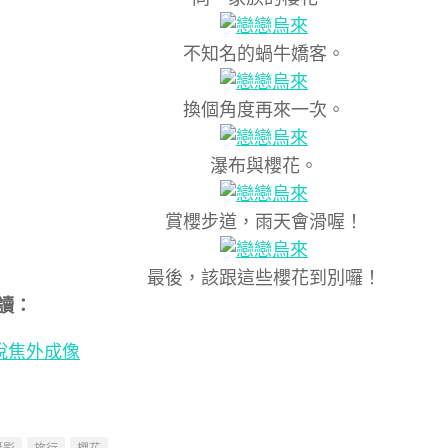
不知名的蝸牛嬌客。
換個角度再來一次。
瀑布與櫻花。
賞櫻步道，雨天會滑喔！
最後，該跟這些櫻花到別囉！
讀：
說焦外成像