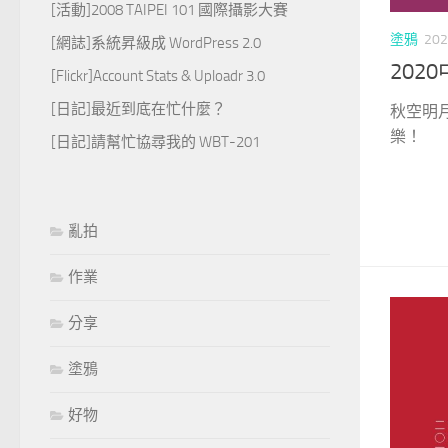
[活動]2008 TAIPEI 101 國際攝影大賽
塗鴉
202
[網誌]系統昇級成 WordPress 2.0
202
[Flickr]Account Stats & Uploadr 3.0
[日記]最近到底在忙什麼？
秋空明
樂！
[日記]請幫忙協尋我的 WBT-201
亂拍
作業
分享
塗鴉
好物