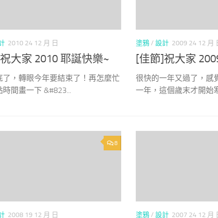
計
2010 24 12 月 日
塗鴉
/
設計
2009 24 12 月
]祝大家 2010 耶誕快樂~
[佳節]祝大家 20
底了，轉眼今年要結束了！再怎麼忙
很快的一年又過了，感
間畫一下 &#823...
一年，這個歲末才開始寒冷
8
計
2008 19 12 月 日
塗鴉
/
設計
2007 24 12 月