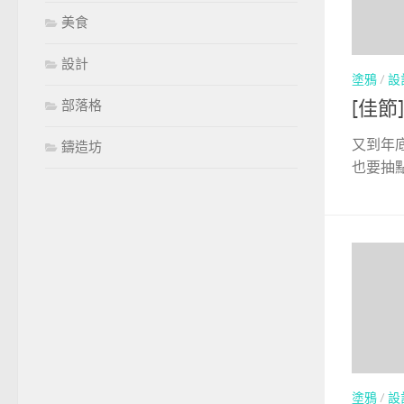
美食
設計
塗鴉
/
設
部落格
[佳節
又到年
鑄造坊
也要抽點時
塗鴉
/
設