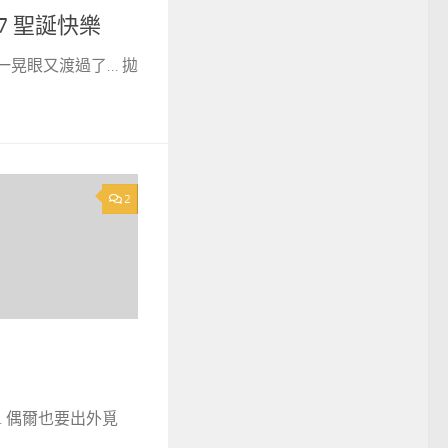
07 聖誕快樂
一晃眼又渡過了… 拋
2
日
 偶爾也要出外覓