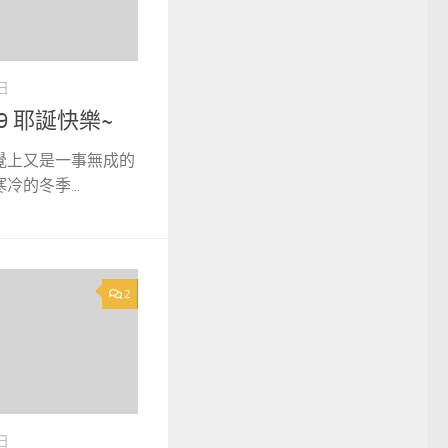
 日
09 耶誕快樂~
覺上又是一事無成的
的冬季...
2
 日