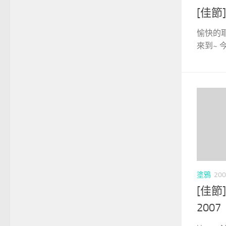
[佳節
愉快的
來到~ 今
塗鴉
200
[佳節]H
2007