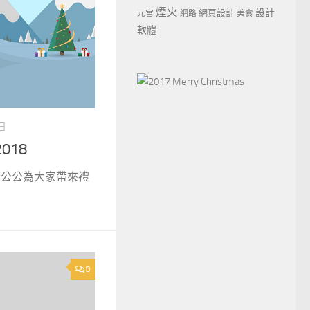
煙火
設計
網頁設計
元宮
網路
美食
軟體
 日
2018
誕老公公為大家帶來禮
0