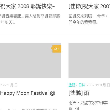
]祝大家 2008 耶誕快樂~
[佳節]祝大家 20
耶誕音樂響起… 讓人想到耶誕節即將
聖誕又來到囉！ 今年，
年冬天...
開今年的種種壞...
4
7 22 9 月 日
塗鴉
/
日誌
2007 19 8 月 
appy Moon Festival @
[塗鴉] 雨
雨天，只能在家中作業…
食…但...