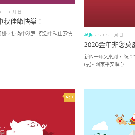
0 1 10 月 日
0中秋佳節快樂！
月掛，掛滿中秋意~祝您中秋佳節快
塗鴉
2020 23 1 月 日
2020金年非您莫屬
新的一年又來到， 祝 2
(鼠)~ 闔家平安順心...
0