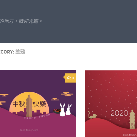
的地方，歡迎光臨。
EGORY:
塗鴉
0