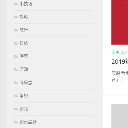
小技巧
攝影
旅行
日誌
塗鴉
201
時事
201
活動
農曆新
意」！
碎碎念
筆記
網路
網頁設計