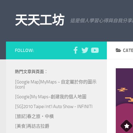
Skip to content
天天工坊
這是個人學習心得與自我分享
FOLLOW:
CAT
熱門文章與頁面︰
[Google Map]MyMaps ~ 自定屬於你的圖示
(icon)
[Google]My Maps~創建我的個人地圖
[SG]2010 Taipei Int'l Auto Show - INFINITI
[旅記]春之旅‧中橫
[美食]再訪古拉爵