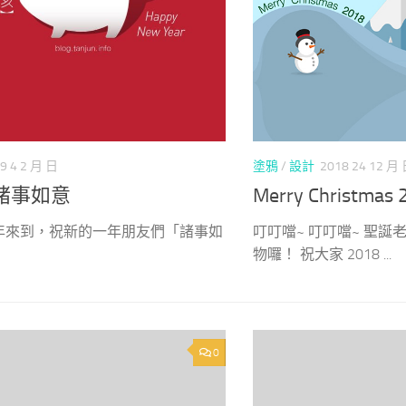
9 4 2 月 日
塗鴉
/
設計
2018 24 12 月
9諸事如意
Merry Christmas 
年來到，祝新的一年朋友們「諸事如
叮叮噹~ 叮叮噹~ 聖
物囉！ 祝大家 2018 ...
0