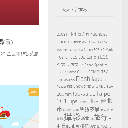
天天‧留言板
2009日本中部之旅
ActionScript
Canon
(鼠)
Canon A95
Canon EF 24-
Canon EOS 5D Mark
105mm f/4L IS USM
020 金鼠年非您莫屬
Canon EOS
Canon EOS 50D
II
Kiss Digital N
Canon Speedlite
Chubu
COMPUTEX
580EX
Caono
Flash
Japan
Fireworks
Showgirls
SIGMA 18-
Reader
RSS
Taipei
0
200mm f3.5-6.3 DC
101
Tips
台北
UI
Tokyo
XML
市
夜景
塗鴉
國父紀念館
大同鄉
宜
攝影
旅行
新北市
日
蘭縣
日誌
櫻花
本
東京
淡水區
無極天