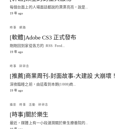
每個台面上的人場面話都說的漂漂亮亮，說是...
19 年 ago
時事
網路
[軟體]Adobe CS3 正式發布
剛剛回到家從各方的 :RSS: Feed...
19 年 ago
時事
碎碎念
[推薦]商業周刊-封面故事-大建設 大崩壞！
深夜臨睡之前，由這看到本期(1008)商...
19 年 ago
攝影
時事
活動
碎碎念
[時事]關於樂生
最近，媒體上有一小段漣漪關於樂生療養院的...