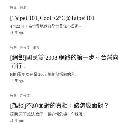
時事
網路
[Taipei 101]Cool <2°C@Taipei101
4月22日，為世界地球日全世界無不舉辦ㄧ...
18 年 ago
時事
碎碎念
網路
[網觀]國民黨 2008 網路的第一步 ~ 台灣向
前行！
剛剛看到國民黨 2008 總統競選網站台...
19 年 ago
時事
碎碎念
[雜談]不願面對的真相，該怎麼面對？
這期:天下雜誌:做了一篇迫切危機！全球暖...
19 年 ago