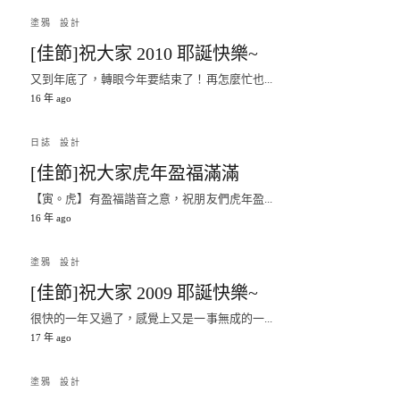
塗鴉
設計
[佳節]祝大家 2010 耶誕快樂~
又到年底了，轉眼今年要結束了！再怎麼忙也...
16 年 ago
日誌
設計
[佳節]祝大家虎年盈福滿滿
【寅。虎】有盈福諧音之意，祝朋友們虎年盈...
16 年 ago
塗鴉
設計
[佳節]祝大家 2009 耶誕快樂~
很快的一年又過了，感覺上又是一事無成的一...
17 年 ago
塗鴉
設計