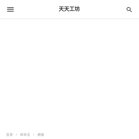
天天工坊
首頁
碎碎念
網路