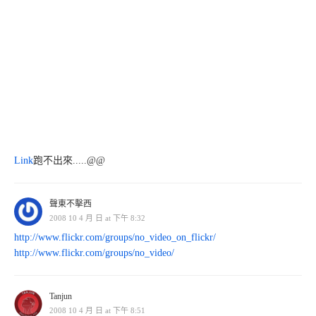
Link
跑不出來.....@@
聲東不擊西
2008 10 4 月 日 at 下午 8:32
http://www.flickr.com/groups/no_video_on_flickr/
http://www.flickr.com/groups/no_video/
Tanjun
2008 10 4 月 日 at 下午 8:51