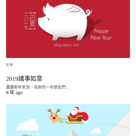
塗鴉
2019諸事如意
農曆新年來到，祝新的一年朋友們...
8 年 ago