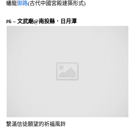
蟠龍
御路
(古代中國宮殿建築形式)
#6 – 文武廟@南投縣．日月潭
繫滿信徒願望的祈福風鈴