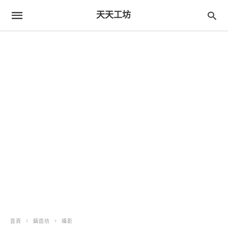
天天工坊
首頁
鑄造坊
攝影