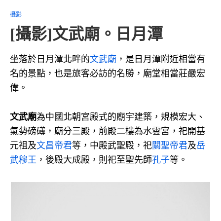
攝影
[攝影]文武廟。日月潭
坐落於日月潭北畔的
文武廟
，是日月潭附近相當有
名的景點，也是旅客必訪的名勝，廟堂相當莊嚴宏
偉。
文武廟
為中國北朝宮殿式的廟宇建築，規模宏大、
氣勢磅礡，廟分三殿，前殿二樓為水雲宮，祀開基
元祖及
文昌帝君
等，中殿武聖殿，祀
關聖帝君
及
岳
武穆王
，後殿大成殿，則祀至聖先師
孔子
等。