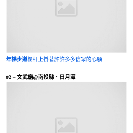
年梯步道
欄杆上掛著許許多多信眾的心願
#2 – 文武廟@南投縣．日月潭