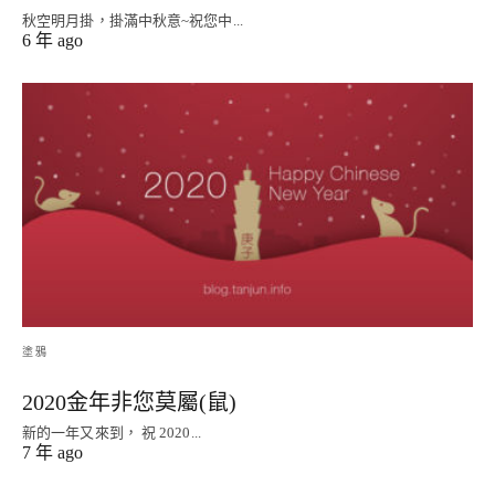
秋空明月掛，掛滿中秋意~祝您中...
6 年 ago
塗鴉
2020金年非您莫屬(鼠)
新的一年又來到， 祝 2020...
7 年 ago