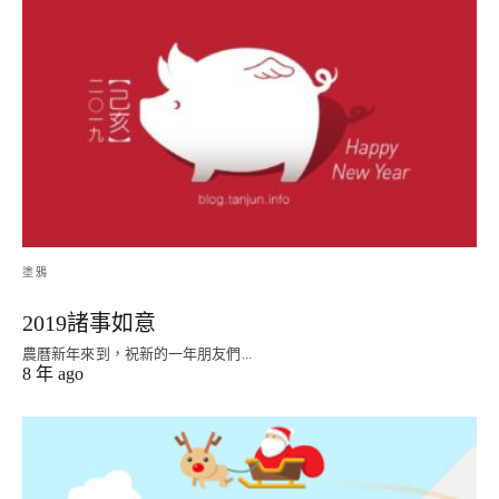
塗鴉
2019諸事如意
農曆新年來到，祝新的一年朋友們...
8 年 ago