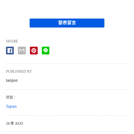
發表留言
SHARE
PUBLISHED BY
tanjun
標籤：
Japan
24 年 AGO