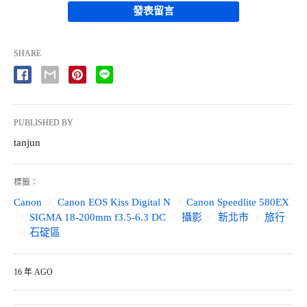
發表留言
SHARE
PUBLISHED BY
tanjun
標籤：
Canon
Canon EOS Kiss Digital N
Canon Speedlite 580EX
SIGMA 18-200mm f3.5-6.3 DC
攝影
新北市
旅行
石碇區
16 年 AGO