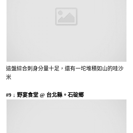
這盤綜合刺身分量十足，還有一坨堆積如山的哇沙
米
#9 ↓ 野宴食堂 @ 台北縣。石碇鄉