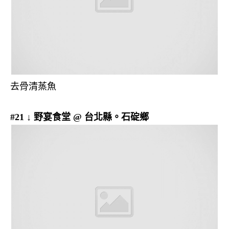
去骨清蒸魚
#21 ↓ 野宴食堂 @ 台北縣。石碇鄉