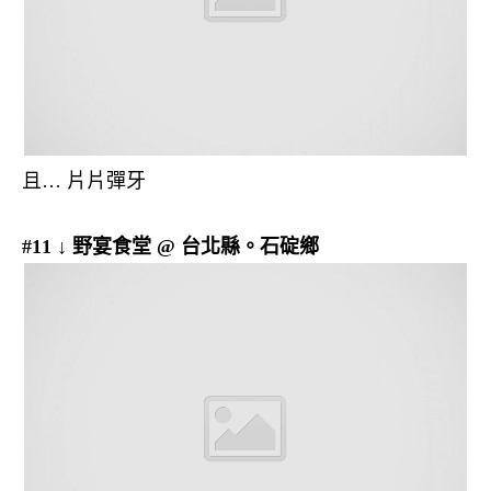
且… 片片彈牙
#11 ↓ 野宴食堂 @ 台北縣。石碇鄉