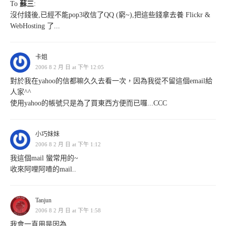
To
蘇三
:
沒付錢後,已經不能pop3收信了QQ (窮~),把這些錢拿去養 Flickr &
WebHosting 了...
卡姐
2006 8 2 月 日 at 下午 12:05
對於我在yahoo的信都嘛久久去看一次，因為我從不留這個email給
人家^^
使用yahoo的帳號只是為了買東西方便而已囉...CCC
小巧妹妹
2006 8 2 月 日 at 下午 1:12
我這個mail 蠻常用的~
收來阿哩阿喳的mail..
Tanjun
2006 8 2 月 日 at 下午 1:58
我會一直用是因為...