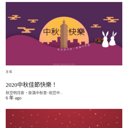
塗鴉
2020中秋佳節快樂！
秋空明月掛，掛滿中秋意~祝您中...
6 年 ago