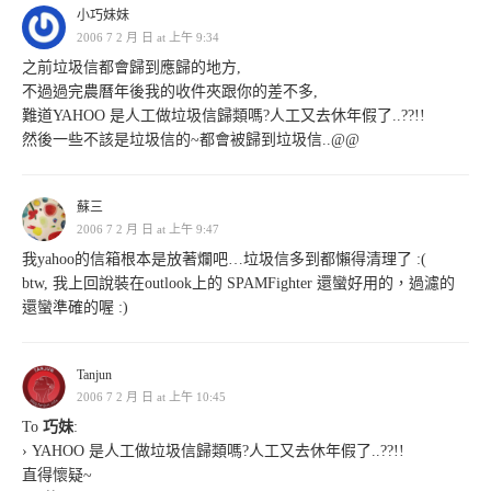
小巧妹妹
2006 7 2 月 日 at 上午 9:34
之前垃圾信都會歸到應歸的地方,
不過過完農曆年後我的收件夾跟你的差不多,
難道YAHOO 是人工做垃圾信歸類嗎?人工又去休年假了..??!!
然後一些不該是垃圾信的~都會被歸到垃圾信..@@
蘇三
2006 7 2 月 日 at 上午 9:47
我yahoo的信箱根本是放著爛吧…垃圾信多到都懶得清理了 :(
btw, 我上回說裝在outlook上的 SPAMFighter 還蠻好用的，過濾的
還蠻準確的喔 :)
Tanjun
2006 7 2 月 日 at 上午 10:45
To
巧妹
:
› YAHOO 是人工做垃圾信歸類嗎?人工又去休年假了..??!!
直得懷疑~