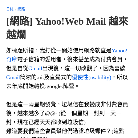
日誌
網路
[網路] Yahoo!Web Mail 越來
越爛
如標題所指，我打從一開始使用網路就直是
Yahoo!
奇摩
電子信箱的愛用者，後來甚至成為付費會員，
但是自從
Gmail
出現後，這一切改觀了，因為喜歡
Gmail
簡潔的:ui:及直覺式的
優使性(usability)
，所以
去年底開始轉投:google:陣營。
但是這一兩星期發覺，垃圾信在我變成非付費會員
後，越來越多了@@~(從一個星期一封到一天一
封，現在已經天天都收到垃圾信)
難道要我們這些會員幫他們過濾垃圾郵件？(這點