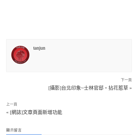
tanjun
下一頁
[攝影]台北印象~士林官邸‧拈花惹草 »
上一頁
« [網誌]文章頁面新增功能
顯示留言