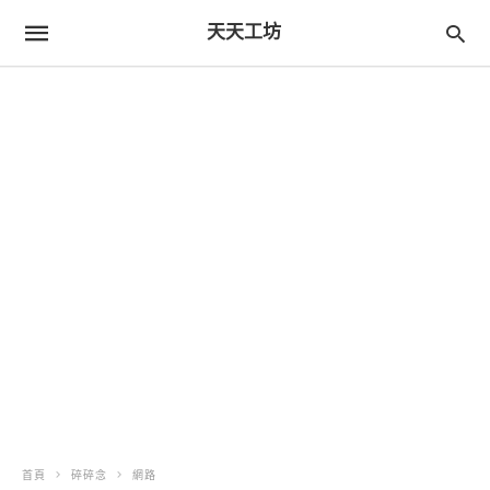
天天工坊
首頁
碎碎念
網路