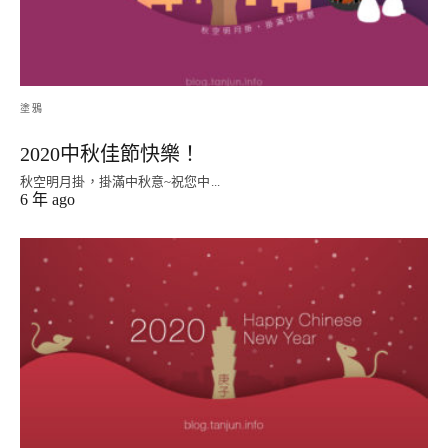
塗鴉
2020中秋佳節快樂！
秋空明月掛，掛滿中秋意~祝您中...
6 年 ago