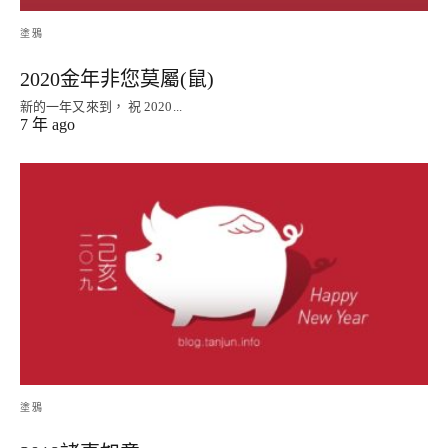
塗鴉
2020金年非您莫屬(鼠)
新的一年又來到， 祝 2020...
7 年 ago
塗鴉