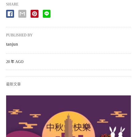
SHARE
PUBLISHED BY
tanjun
20 年 AGO
最新文章