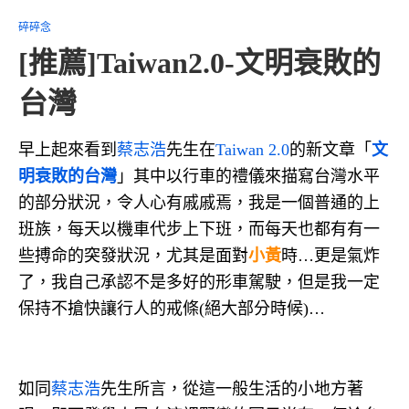
碎碎念
[推薦]Taiwan2.0-文明衰敗的
台灣
早上起來看到
蔡志浩
先生在
Taiwan 2.0
的新文章「
文
明衰敗的台灣
」其中以行車的禮儀來描寫台灣水平
的部分狀況，令人心有戚戚焉，我是一個普通的上
班族，每天以機車代步上下班，而每天也都有有一
些搏命的突發狀況，尤其是面對
小黃
時…更是氣炸
了，我自己承認不是多好的形車駕駛，但是我一定
保持不搶快讓行人的戒條(絕大部分時候)…
如同
蔡志浩
先生所言，從這一般生活的小地方著