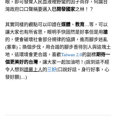
眼，即可發覺人民血液裡野蠻的因子尚存，何論台
灣政府口口聲稱要邁入
已開發國家
之林！？
其實同樣的觀點可以印證在
媒體
、
教育
…等，可以
讓大家也有所省思，眼明手快固然是好事但是用
搶
的，便會破壞社會部分規律的協調，進而腳步迷亂
(塞車)；換個步伐，用合諧的腳步善待別人與這塊土
地，這環境會更合諧，喜歡
Taiwan 2.0
的副標
期待一
個更美好的台灣
，讓大家一起加油吧！(說到這不經
令人想到
證嚴上人
的
三好
[口說好話，身行好事，心
發好願]…)