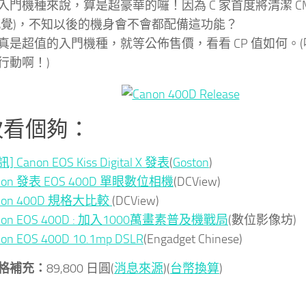
入門機種來說，算是超豪華的囉！因為 C 家首度將清潔 CM
感覺)，不知以後的機身會不會都配備這功能？
真是超值的入門機種，就等公佈售價，看看 CP 值如何。
行動啊！)
次看個夠：
] Canon EOS Kiss Digital X 發表
(
Goston
)
non 發表 EOS 400D 單眼數位相機
(DCView)
non 400D 規格大比較
(DCView)
non EOS 400D : 加入1000萬畫素普及機戰局
(數位影像坊)
on EOS 400D 10.1mp DSLR
(Engadget Chinese)
格補充：
89,800 日圓(
消息來源
)(
台幣換算
)