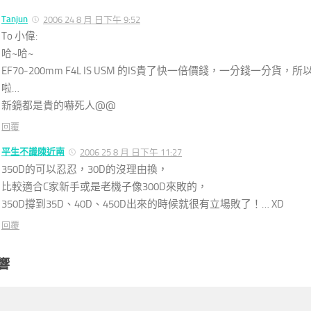
Tanjun
2006 24 8 月 日下午 9:52
To 小偉:
哈~哈~
EF70-200mm F4L IS USM 的
IS
貴了快一倍價錢，一分錢一分貨，所
啦…
新鏡都是貴的嚇死人@@
回覆
平生不識陳近南
2006 25 8 月 日下午 11:27
350D的可以忍忍，30D的沒理由換，
比較適合C家新手或是老機子像300D來敗的，
350D撐到35D、40D、450D出來的時候就很有立場敗了！… XD
回覆
響