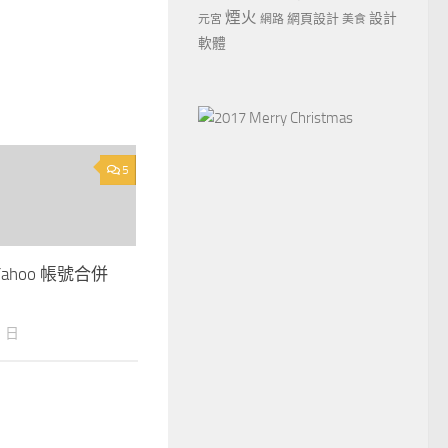
煙火
設計
網頁設計
元宮
網路
美食
軟體
5
與 Yahoo 帳號合併
月 日