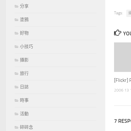
分享
Tags:
塗鴉
好物
YOU
小技巧
攝影
旅行
[Flick
日誌
2006 13
時事
活動
7 RES
碎碎念