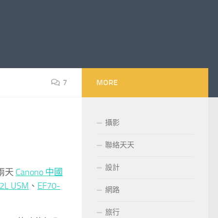
7
MORE
攝影
聯絡天天
設計
兩天
Canono 中國
.2L USM
、
EF70-
網路
旅行