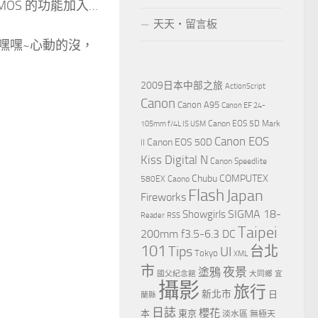
OS 的功能加入…
天天‧留言板
(嘿嘿~心動的沒，
2009日本中部之旅
ActionScript
Canon
Canon A95
Canon EF 24-
Canon EOS 5D Mark
105mm f/4L IS USM
Canon EOS
Canon EOS 50D
II
Kiss Digital N
Canon Speedlite
Chubu
COMPUTEX
580EX
Caono
Flash
Japan
Fireworks
Showgirls
SIGMA 18-
Reader
RSS
Taipei
200mm f3.5-6.3 DC
101
Tips
台北
UI
Tokyo
XML
市
夜景
塗鴉
國父紀念館
大同鄉
宜
攝影
旅行
新北市
日
蘭縣
日誌
櫻花
本
東京
淡水區
無極天