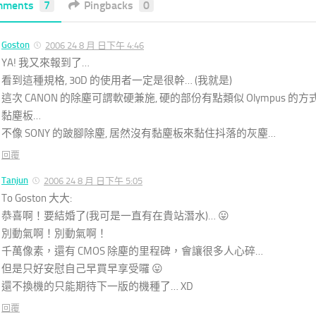
mments
7
Pingbacks
0
Goston
2006 24 8 月 日下午 4:46
YA! 我又來報到了…
看到這種規格, 30D 的使用者一定是很幹… (我就是)
這次 CANON 的除塵可謂軟硬兼施, 硬的部份有點類似 Olympus 的方
黏塵板…
不像 SONY 的跛腳除塵, 居然沒有黏塵板來黏住抖落的灰塵…
回覆
Tanjun
2006 24 8 月 日下午 5:05
To Goston 大大:
恭喜啊！要結婚了(我可是一直有在貴站潛水)… 😛
別動氣啊！別動氣啊！
千萬像素，還有 CMOS 除塵的里程碑，會讓很多人心碎…
但是只好安慰自己早買早享受囉 😛
還不換機的只能期待下一版的機種了… XD
回覆