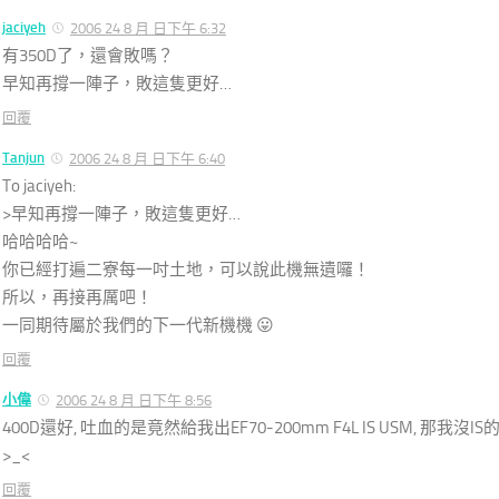
jaciyeh
2006 24 8 月 日下午 6:32
有350D了，還會敗嗎？
早知再撐一陣子，敗這隻更好…
回覆
Tanjun
2006 24 8 月 日下午 6:40
To jaciyeh:
>早知再撐一陣子，敗這隻更好…
哈哈哈哈~
你已經打遍二寮每一吋土地，可以說此機無遺囉！
所以，再接再厲吧！
一同期待屬於我們的下一代新機機 😛
回覆
小偉
2006 24 8 月 日下午 8:56
400D還好, 吐血的是竟然給我出EF70-200mm F4L IS USM, 那我
>_<
回覆