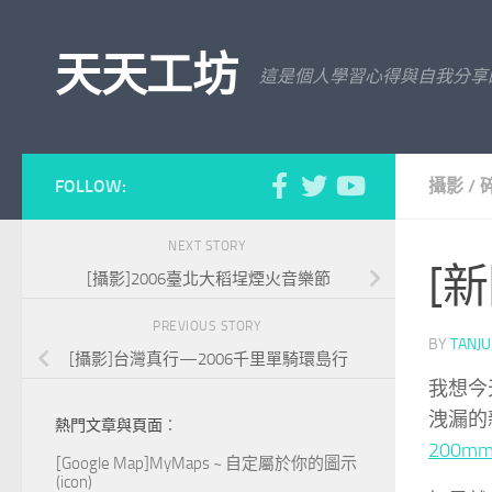
Skip to content
天天工坊
這是個人學習心得與自我分享
FOLLOW:
攝影
/
NEXT STORY
[新
[攝影]2006臺北大稻埕煙火音樂節
PREVIOUS STORY
BY
TANJ
[攝影]台灣真行—2006千里單騎環島行
我想今
洩漏的
熱門文章與頁面︰
200mm 
[Google Map]MyMaps ~ 自定屬於你的圖示
(icon)