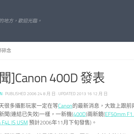
的地方，歡迎光臨。
碎碎念
聞]Canon 400D 發表
UN
· PUBLISHED
2006 24 8 月 日
· UPDATED
2013 16 12 月 日
天很多攝影玩家一定在等
Canon
的最新消息，大致上跟前
新聞(連結已失效)一樣，一新機(
400D
)兩新鏡(
EF50mm F1
F4L IS USM
預計2006年11月下旬發售)。