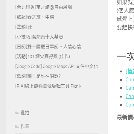
如果就
[台北印象]京之譜@自由廣場
(個人
[旅記]春之旅‧中橫
感覺上
[塗鴉] 雨
要趕快
[小技巧]寫網頁十大禁忌
[日記]雙十國慶日早記。人牆心牆
一
[活動]101 煙火賽得獎 (佳作)
[Google Code] Google Maps API 文件中文化
[資訊
[歌詞]聽！是誰在唱歌?
Ca
[RIA]線上最強圖像編輯工具 Picnik
Ca
Ca
Can
亂拍
最新價
作業