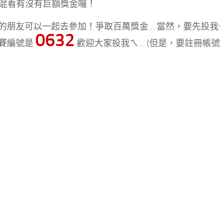
g 混混看有沒有巨額獎金囉！
的朋友可以一起去參加！爭取百萬獎金… 當然，要先投我一
0632
賽編號是
歡迎大家投我ㄟ… (但是，要註冊帳