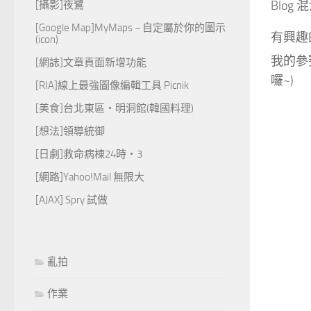
Blo
[攝影]夜鷺
[Google Map]MyMaps ~ 自定屬於你的圖示
有興趣
(icon)
我的參
[網誌]文章頁面新增功能
囉~)
[RIA]線上最強圖像編輯工具 Picnik
[美食]台北東區‧明洞館(韓國料理)
[想法]領導統御
[日劇]救命病棟24時‧3
[網路]Yahoo!Mail 無限大
[AJAX] Spry 試做
亂拍
作業