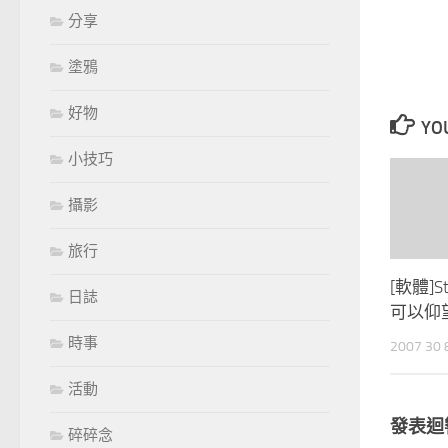
分享
塗鴉
好物
YOU
小技巧
攝影
旅行
[軟體]S
日誌
可以仰
時事
2007 30
活動
發表迴
碎碎念