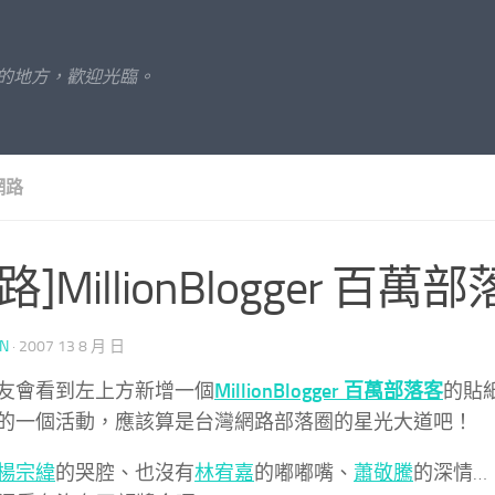
的地方，歡迎光臨。
網路
路]MillionBlogger 百萬
UN
·
2007 13 8 月 日
友會看到左上方新增一個
MillionBlogger 百萬部落客
的貼
的一個活動，應該算是台灣網路部落圈的星光大道吧！
楊宗緯
的哭腔、也沒有
林宥嘉
的嘟嘟嘴、
蕭敬騰
的深情…