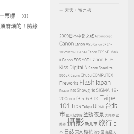
天天‧留言板
票囉！ XD
號頂麻煩的！隨緣
2009日本中部之旅
ActionScript
Canon
Canon A95
Canon EF 24-
Canon EOS 5D Mark
105mm f/4L IS USM
Canon EOS
Canon EOS 50D
II
Kiss Digital N
Canon Speedlite
Chubu
COMPUTEX
580EX
Caono
Flash
Japan
Fireworks
Showgirls
SIGMA 18-
Reader
RSS
Taipei
200mm f3.5-6.3 DC
101
Tips
台北
UI
Tokyo
XML
市
夜景
塗鴉
國父紀念館
大同鄉
宜
攝影
旅行
新北市
日
蘭縣
日誌
櫻花
本
東京
淡水區
無極天