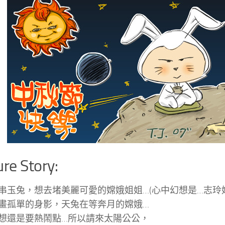
ure Story:
串玉兔，想去堵美麗可愛的嫦娥姐姐…(心中幻想是…志玲
畫孤單的身影，天兔在等奔月的嫦娥…
想還是要熱鬧點…所以請來太陽公公，