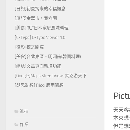
[日記]初夏捎來的幸福訊息
[旅記]金澤市。兼六園
[美食]"紅"日本家庭風味料理
[C-Type] C-Type Viewer 1.0
[攝影]夜之關渡
[美食]台北東區‧明洞館(韓國料理)
[網誌]文章頁面新增功能
[Google]Maps Street View~網路游天下
[胡思亂想] Flickr 應用隨想
Pict
天天客
亂拍
本來想
作業
但是想