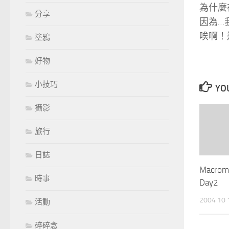
為什麼
分享
因為…我
唉啊！這
塗鴉
好物
小技巧
YOU
攝影
旅行
日誌
Macrom
時事
Day2
2004 10
活動
碎碎念