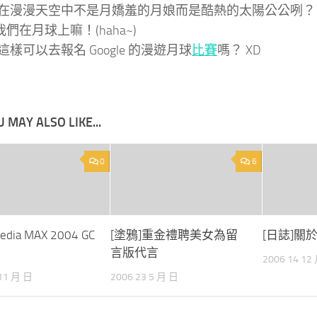
在漫漫天空中不是月嬌羞的月娘而是酷熱的太陽公公咧？
們在月球上嘛！(haha~)
樣可以去報名 Google 的漫遊月球
比賽
嗎？ XD
 MAY ALSO LIKE...
0
6
edia MAX 2004 GC
[塗鴉]重金禮聘美女為留
[日誌]關
言版代言
2006 14 12
 11 月 日
2006 23 5 月 日