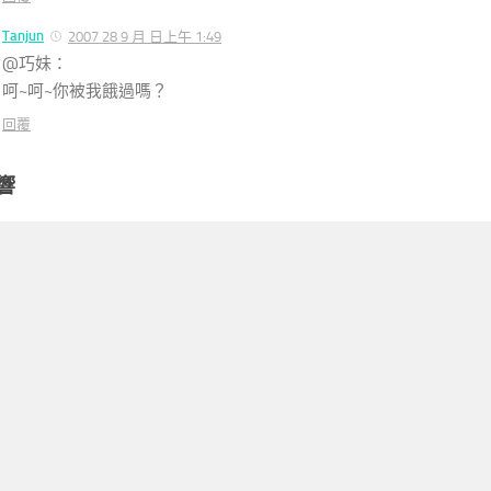
Tanjun
2007 28 9 月 日上午 1:49
@巧妹：
呵~呵~你被我餓過嗎？
回覆
響