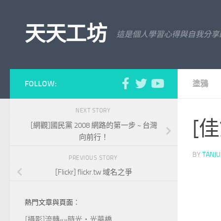
Skip to content
天天工坊
這是個人學習心得與自我分享
FOLLOW:
塗鴉
NEXT STORY
[佳
[網觀]國民黨 2008 網路的第一步 ~ 台灣
向前行！
BY
TANJ
PREVIOUS STORY
[Flickr] flickr.tw 域名之爭
熱門文章與頁面︰
[攝影]流轉«»時光‧光華橋