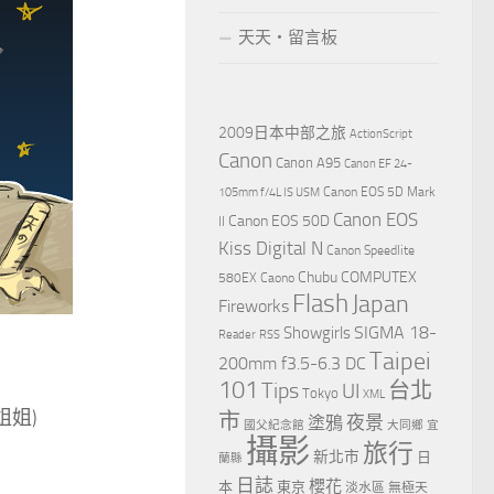
天天‧留言板
2009日本中部之旅
ActionScript
Canon
Canon A95
Canon EF 24-
Canon EOS 5D Mark
105mm f/4L IS USM
Canon EOS
Canon EOS 50D
II
Kiss Digital N
Canon Speedlite
Chubu
COMPUTEX
580EX
Caono
Flash
Japan
Fireworks
Showgirls
SIGMA 18-
Reader
RSS
Taipei
200mm f3.5-6.3 DC
101
Tips
台北
UI
Tokyo
XML
姐姐)
市
夜景
塗鴉
國父紀念館
大同鄉
宜
攝影
旅行
新北市
日
蘭縣
日誌
櫻花
本
東京
淡水區
無極天