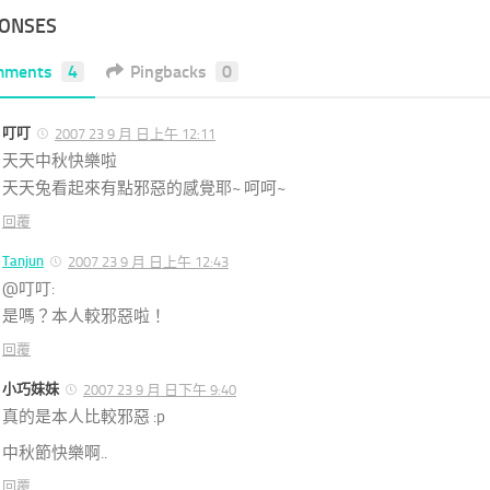
PONSES
mments
4
Pingbacks
0
叮叮
2007 23 9 月 日上午 12:11
天天中秋快樂啦
天天兔看起來有點邪惡的感覺耶~ 呵呵~
回覆
Tanjun
2007 23 9 月 日上午 12:43
@叮叮:
是嗎？本人較邪惡啦！
回覆
小巧妹妹
2007 23 9 月 日下午 9:40
真的是本人比較邪惡 :p
中秋節快樂啊..
回覆