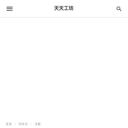
天天工坊
首頁
碎碎念
活動