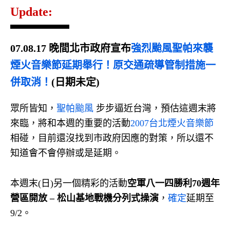
Update:
07.08.17 晚間北市政府宣布
強烈颱風聖帕來襲
煙火音樂節延期舉行！原交通疏導管制措施一
併取消！
(日期未定)
眾所皆知，
聖帕颱風
步步逼近台灣，預估這週末將
來臨，將和本週的重要的活動
2007台北煙火音樂節
相碰，目前還沒找到市政府因應的對策，所以還不
知道會不會停辦或是延期。
本週末(日)另一個精彩的活動
空軍八一四勝利70週年
營區開放 – 松山基地戰機分列式操演
，
確定
延期至
9/2。