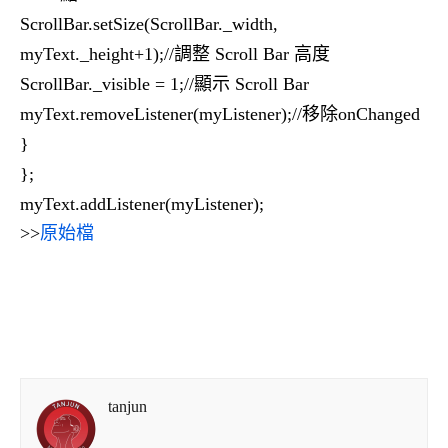
ScrollBar.setSize(ScrollBar._width,
myText._height+1);//調整 Scroll Bar 高度
ScrollBar._visible = 1;//顯示 Scroll Bar
myText.removeListener(myListener);//移除onChanged
}
};
myText.addListener(myListener);
>>
原始檔
tanjun