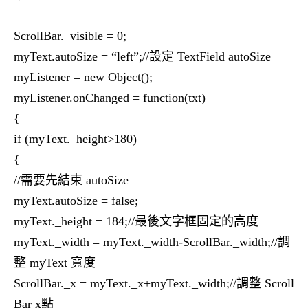
ScrollBar._visible = 0;
myText.autoSize = “left”;//設定 TextField autoSize
myListener = new Object();
myListener.onChanged = function(txt)
{
if (myText._height>180)
{
//需要先結束 autoSize
myText.autoSize = false;
myText._height = 184;//最後文字框固定的高度
myText._width = myText._width-ScrollBar._width;//調
整 myText 寬度
ScrollBar._x = myText._x+myText._width;//調整 Scroll
Bar x點