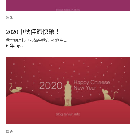
塗鴉
2020中秋佳節快樂！
秋空明月掛，掛滿中秋意~祝您中...
6 年 ago
塗鴉