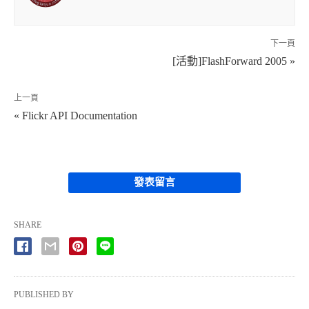
下一頁
[活動]FlashForward 2005 »
上一頁
« Flickr API Documentation
發表留言
SHARE
PUBLISHED BY