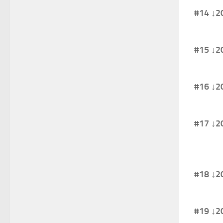
#14 
#15 
#16 
#17 
#18 
#19 