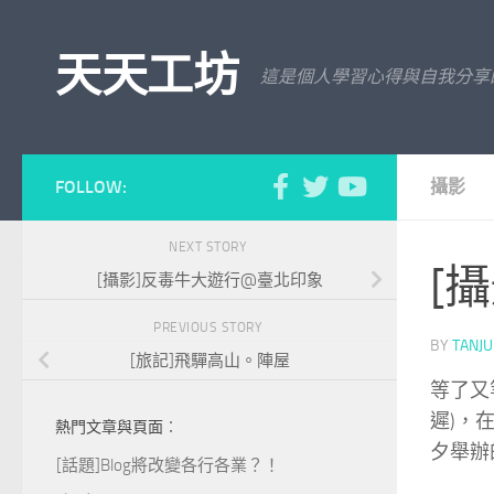
Skip to content
天天工坊
這是個人學習心得與自我分享
FOLLOW:
攝影
NEXT STORY
[
[攝影]反毒牛大遊行@臺北印象
PREVIOUS STORY
BY
TANJ
[旅記]飛驒高山。陣屋
等了又
遲)，
熱門文章與頁面︰
夕舉辦
[話題]Blog將改變各行各業？！