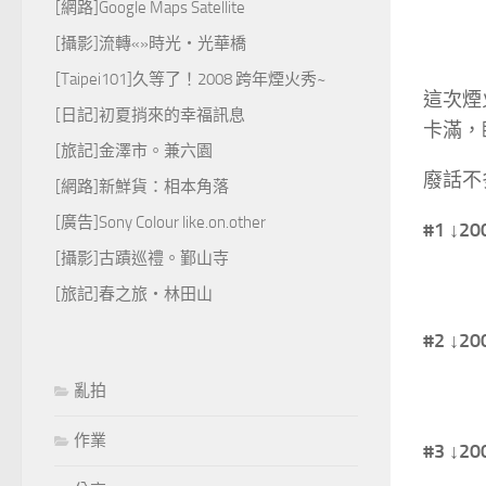
[網路]Google Maps Satellite
[攝影]流轉«»時光‧光華橋
[Taipei101]久等了！2008 跨年煙火秀~
這次煙
[日記]初夏捎來的幸福訊息
卡滿，
[旅記]金澤市。兼六園
廢話不
[網路]新鮮貨：相本角落
[廣告]Sony Colour like.on.other
#1 ↓
[攝影]古蹟巡禮。鄞山寺
[旅記]春之旅‧林田山
#2 ↓
亂拍
作業
#3 ↓