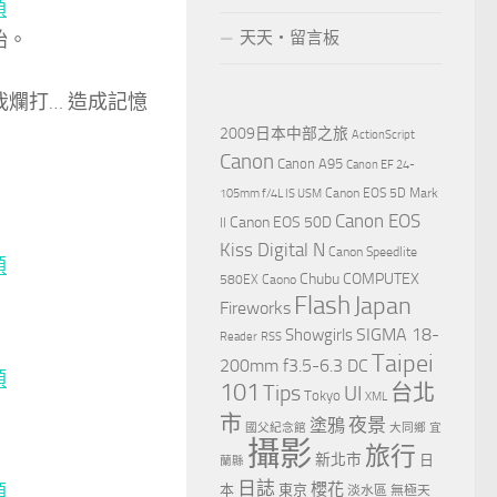
始。
天天‧留言板
爛打… 造成記憶
2009日本中部之旅
ActionScript
Canon
Canon A95
Canon EF 24-
Canon EOS 5D Mark
105mm f/4L IS USM
Canon EOS
Canon EOS 50D
II
Kiss Digital N
Canon Speedlite
Chubu
COMPUTEX
580EX
Caono
Flash
Japan
Fireworks
Showgirls
SIGMA 18-
Reader
RSS
Taipei
200mm f3.5-6.3 DC
101
Tips
台北
UI
Tokyo
XML
市
夜景
塗鴉
國父紀念館
大同鄉
宜
攝影
旅行
新北市
日
蘭縣
日誌
櫻花
本
東京
淡水區
無極天