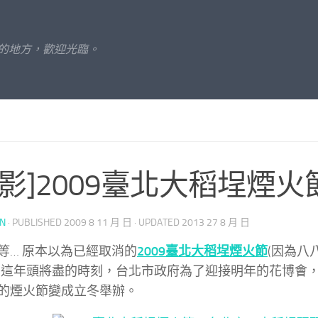
的地方，歡迎光臨。
攝影]2009臺北大稻埕煙火
UN
· PUBLISHED
2009 8 11 月 日
· UPDATED
2013 27 8 月 日
等… 原本以為已經取消的
2009臺北大稻埕煙火節
(因為八
在這年頭將盡的時刻，台北市政府為了迎接明年的花博會
的煙火節變成立冬舉辦。