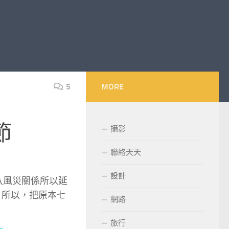
5
MORE
節
攝影
聯絡天天
設計
八風災關係所以延
，所以，把原本七
網路
旅行