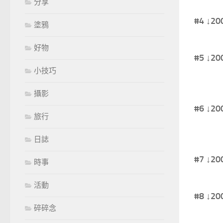
分享
#4 ↓
塗鴉
好物
#5 ↓
小技巧
攝影
#6 ↓
旅行
日誌
#7 ↓
時事
活動
#8 ↓
碎碎念