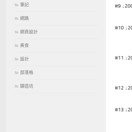
筆記
#9 ↓
網路
#10 
網頁設計
美食
#11 
設計
部落格
鑄造坊
#12 
#13 