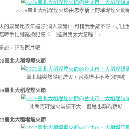
2009臺北大稻埕煙火節由忠孝橋上的璀璨煙火開
火的感覺比去年還好(個人感覺)，可惜我手感不好，加上我
臨時手忙腳亂換記憶卡… (這對我太大意囉！)
多說，請看照片吧！
2009臺北大稻埕煙火節
臺北縣突然發射煙火，害我措手不及(X的咧)
2009臺北大稻埕煙火節
北縣河畔煙火規模不大，但是也頗為精彩
2009臺北大稻埕煙火節