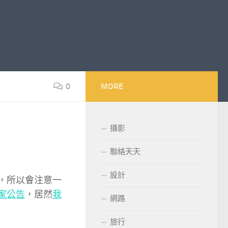
0
MORE
攝影
聯絡天天
設計
住，所以會注意一
家公告
，居然
我
網路
旅行