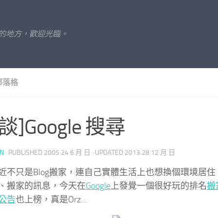
的地方，歡迎光臨。
部落格
談]Google 搜尋
UN
· PUBLISHED
2005 24 6 月 日
· UPDATED
2013 28 12 月 日
近不只是Blog搬家，連自己實體生活上也想換個環境居
、搬家的訊息，今天在
Google
上發覺一個很好玩的排名
搬
公告
也上榜，真是Orz…