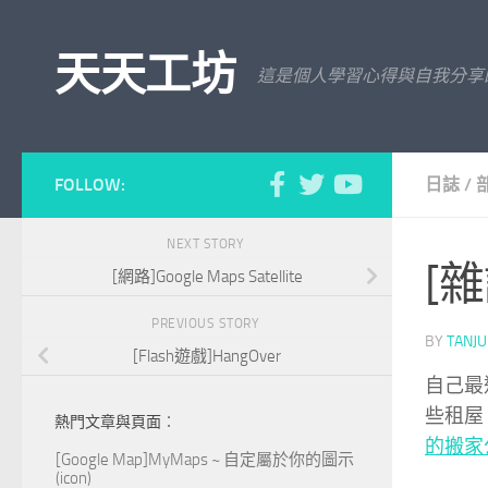
Skip to content
天天工坊
這是個人學習心得與自我分享
FOLLOW:
日誌
/
NEXT STORY
[雜
[網路]Google Maps Satellite
PREVIOUS STORY
BY
TANJ
[Flash遊戲]HangOver
自己最
些租屋
熱門文章與頁面︰
的搬家
[Google Map]MyMaps ~ 自定屬於你的圖示
(icon)