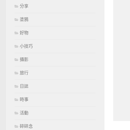
分享
塗鴉
好物
小技巧
攝影
旅行
日誌
時事
活動
碎碎念