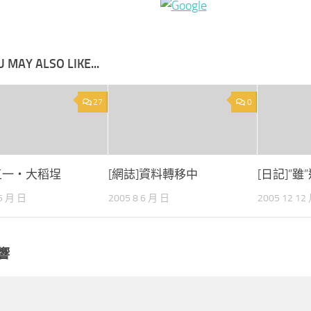
 MAY ALSO LIKE...
27
0
]五一‧大稻埕
[網誌]資料轉移中
[日記]”雖
 5 月 日
2005 8 6 月 日
2005 12 12
響