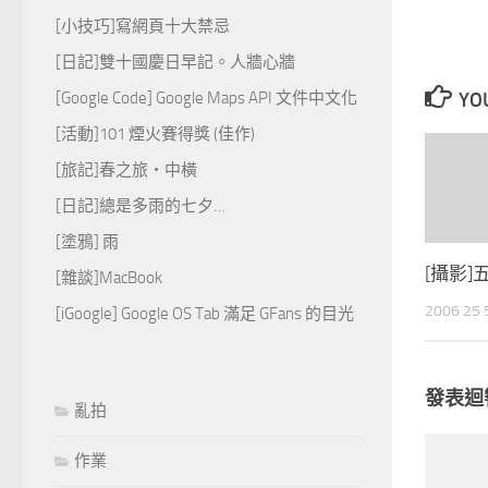
[小技巧]寫網頁十大禁忌
[日記]雙十國慶日早記。人牆心牆
[Google Code] Google Maps API 文件中文化
YOU
[活動]101 煙火賽得獎 (佳作)
[旅記]春之旅‧中橫
[日記]總是多雨的七夕…
[塗鴉] 雨
[攝影
[雜談]MacBook
2006 25
[iGoogle] Google OS Tab 滿足 GFans 的目光
發表迴
亂拍
作業