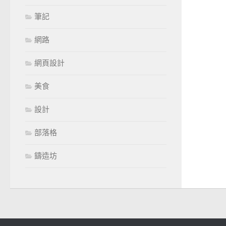
筆記
網路
網頁設計
美食
設計
部落格
鑄造坊