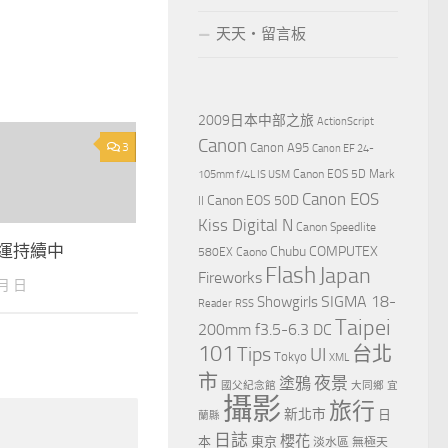
天天‧留言板
2009日本中部之旅
ActionScript
Canon
3
Canon A95
Canon EF 24-
Canon EOS 5D Mark
105mm f/4L IS USM
Canon EOS
Canon EOS 50D
II
Kiss Digital N
Canon Speedlite
”運持續中
Chubu
COMPUTEX
580EX
Caono
Flash
Japan
Fireworks
 月 日
Showgirls
SIGMA 18-
Reader
RSS
Taipei
200mm f3.5-6.3 DC
101
Tips
台北
UI
Tokyo
XML
市
夜景
塗鴉
國父紀念館
大同鄉
宜
攝影
旅行
新北市
日
蘭縣
日誌
櫻花
本
東京
淡水區
無極天