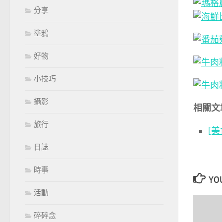
分享
塗鴉
好物
小技巧
攝影
相關文
旅行
[
日誌
時事
YOU
活動
碎碎念