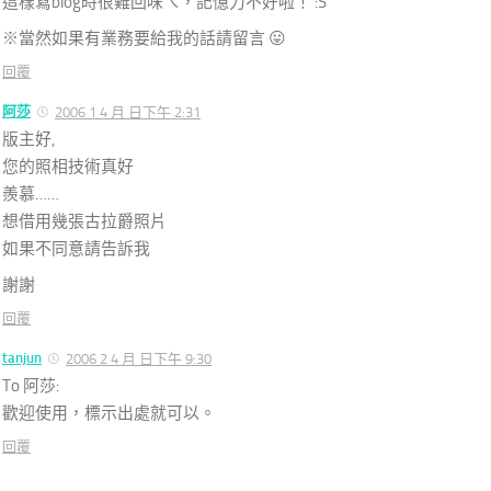
這樣寫blog時很難回味ㄟ，記憶力不好啦！ :S
※當然如果有業務要給我的話請留言 😛
回覆
阿莎
2006 1 4 月 日下午 2:31
版主好,
您的照相技術真好
羨慕……
想借用幾張古拉爵照片
如果不同意請告訴我
謝謝
回覆
tanjun
2006 2 4 月 日下午 9:30
To 阿莎:
歡迎使用，標示出處就可以。
回覆