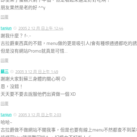
朋友果然是老的好 ^^y
回覆
tanjun
2005 2 12 月 日上午 12:44
謝我什麼？ f-.-
古拉爵東西真的不錯，menu做的更是吸引人(會有種想通通都吃的誘惑.
但是沒有網站Promo就真是可惜…
回覆
蘇三
2005 3 12 月 日上午 1:49
謝謝大家對蘇三身體的關心啊 🙂
恩，沒錯！
天天要不要去說服他們出資做一個 XD
回覆
tanjun
2005 3 12 月 日上午 2:03
哈哈~
古拉爵做不做網站不關我事，但是也要有線上menu不然都查不到菜