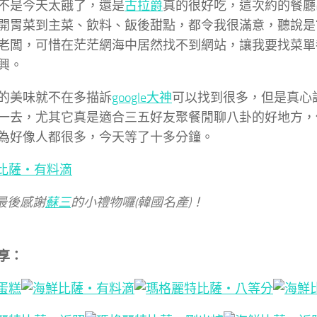
不是今天太餓了，還是
古拉爵
真的很好吃，這次約的餐廳
開胃菜到主菜、飲料、飯後甜點，都令我很滿意，聽說是
老闆，可惜在茫茫網海中居然找不到網站，讓我要找菜單
興。
的美味就不在多描訴
google大神
可以找到很多，但是真心
一去，尤其它真是適合三五好友聚餐閒聊八卦的好地方，
為好像人都很多，今天等了十多分鐘。
最後感謝
蘇三
的小禮物囉(韓國名產)！
享：