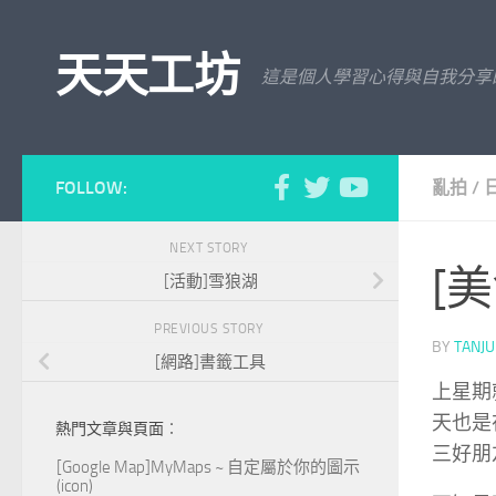
Skip to content
天天工坊
這是個人學習心得與自我分享
FOLLOW:
亂拍
/
NEXT STORY
[
[活動]雪狼湖
PREVIOUS STORY
BY
TANJ
[網路]書籤工具
上星期
天也是
熱門文章與頁面︰
三好朋
[Google Map]MyMaps ~ 自定屬於你的圖示
(icon)