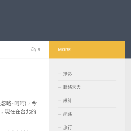
9
MORE
攝影
聯絡天天
設計
忽略~呵呵)，今
；現在在台北的
網路
旅行