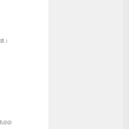
.)
名@@