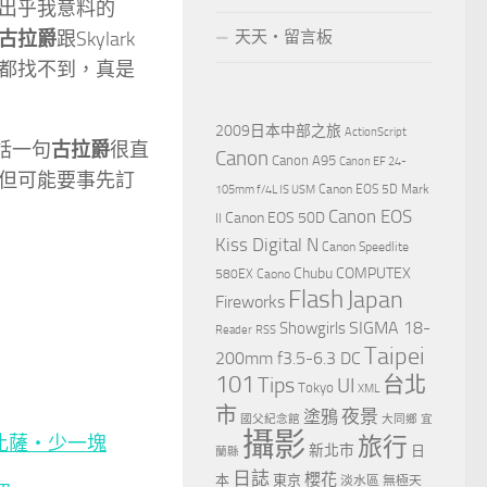
出乎我意料的
古拉爵
跟Skylark
天天‧留言板
都找不到，真是
2009日本中部之旅
ActionScript
話一句
古拉爵
很直
Canon
Canon A95
Canon EF 24-
但可能要事先訂
Canon EOS 5D Mark
105mm f/4L IS USM
Canon EOS
Canon EOS 50D
II
Kiss Digital N
Canon Speedlite
Chubu
COMPUTEX
580EX
Caono
Flash
Japan
Fireworks
Showgirls
SIGMA 18-
Reader
RSS
Taipei
200mm f3.5-6.3 DC
101
Tips
台北
UI
Tokyo
XML
市
夜景
塗鴉
國父紀念館
大同鄉
宜
攝影
旅行
新北市
日
蘭縣
日誌
櫻花
本
東京
淡水區
無極天