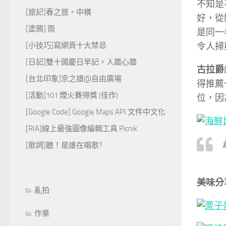
不知是
[旅記]春之旅‧中橫
好，從
[塗鴉] 雨
是同一
[小技巧]寫網頁十大禁忌
令人掃
[日記]雙十國慶日早記。人牆心牆
古拉爵
[台北印象]京之譜@自由廣場
得推薦
[活動]101 煙火賽得獎 (佳作)
位，因
[Google Code] Google Maps API 文件中文化
[RIA]線上最強圖像編輯工具 Picnik
[歌詞]聽！是誰在唱歌?
美味分
亂拍
作業