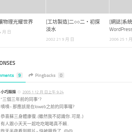
ts]讓物理光耀世界
[工坊製造]二○○二‧初探
[網誌]系
淡水
WordPress
 4 月 日
2002 21 9 月 日
2006 25 1 
PONSES
mments
9
Pingbacks
0
小巧妹妹
2005 1 12 月 日上午 9:24
“三個三年前的同事”?
嘖嘖~ 那應該是在loweb之前的同事囉?
恭喜蘇三身體康復..(雖然我不認識你..可是..)
有人跟小天天一起吃吃喝喝真不賴..
昨天半夜看到照片~ 快被餓昏了.. @@