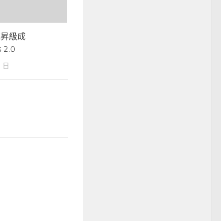
統昇級成
 2.0
月 日