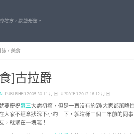
的地方，歡迎光臨。
日誌
/
美食
美食]古拉爵
UN
· PUBLISHED
2005 30 11 月 日
· UPDATED
2013 16 12 月 日
就要慶祝
蘇三
大病初癒，但是一直沒有約到(大家都策略性
在大家不經意狀況下小約一下，就這樣三個三年前的同事
友，就聚在一塊囉！