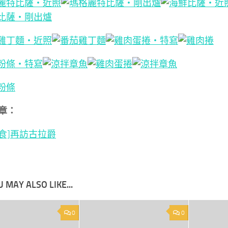
章：
美食]再訪古拉爵
 MAY ALSO LIKE...
0
0