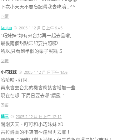
下次小天天不要忘記帶我去吃唷 .. ^^
回覆
tanjun
2005 1 12 月 日上午 9:45
“巧妹妹”妳有來台北再一起去品嚐,
最後兩個甜點忘記要拍照囉!
所以,只看到半個的栗子蛋糕 :S
回覆
小巧妹妹
2005 1 12 月 日下午 1:56
哈哈哈~ 好阿..
再來會去台北的機會應該會增加一些..
現在在想..下周日要去哪”續攤..”
回覆
蘇三
2005 2 12 月 日上午 12:12
謝謝天天、叮叮和小巧妹妹 XD
古拉爵真的不錯唷～還想再去耶！
即使栗子蛋糕只剩下半個，但是看起來還是好好吃啊！