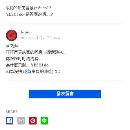
.
求婚??那怎會是yes!i do?!!
YES!!I do~是答應的吧.. :P
Tanjun
2007 22 6 月 日 at 下午 10:40
to 巧妹:
叮叮再等店家的回應...調鏡頭中...
你跟燈叮叮約約看...
為什麼只剩...
YES!!I do
因為沒拍到
這
(辜負的陳董) XD
發表留言
SHARE