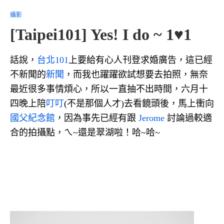
攝影
[Taipei101] Yes! I do ~ 1♥1
話說，
台北101
上要給有心人刊登求婚廣告，這已經
不新聞的
新聞
，而我也躍躍欲試想要去拍照，無奈
最近很多事情煩心，所以一直抽不出時間，六月十
四晚上陪
叮叮
(不是那個人才)去看鏡頭後，馬上衝向
國父紀念館
，因為事先已經有跟
Jerome
討論過較適
合的拍攝點，ㄟ~還是翠湖啦！哈~哈~