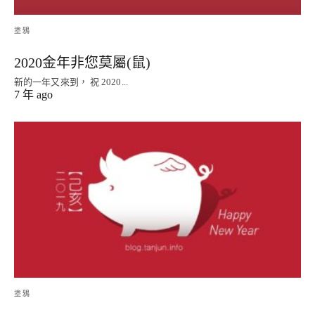
塗鴉
2020金年非您莫屬(鼠)
新的一年又來到， 祝 2020...
7 年 ago
塗鴉