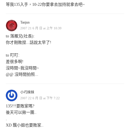
等我135入手，10-22你要拿去加持就拿去吧~
Tanjun
2007 21 6 月 日 at 上午 10:39
to 落雁兄(社長):
你才剛敗捏...話說太早了!
to 叮叮:
差很多啊!
沒時間~我沒時間~
@@ 沒時間拍照...
小巧妹妹
2007 22 6 月 日 at 下午 7:22
135!!!要敗家嗎?
後天可以揪一團..
.
XD 飄小姐也要敗家..