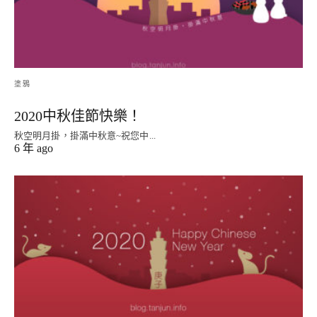
塗鴉
2020中秋佳節快樂！
秋空明月掛，掛滿中秋意~祝您中...
6 年 ago