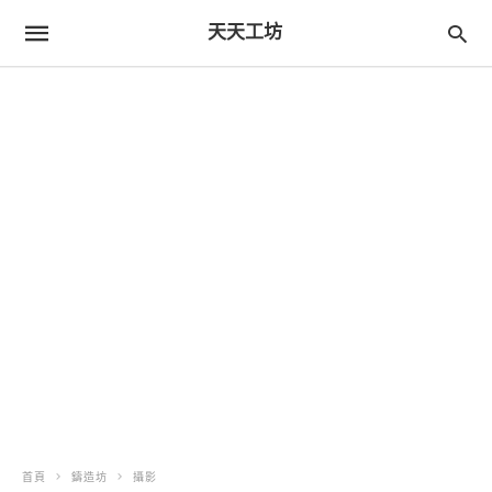
天天工坊
首頁
鑄造坊
攝影