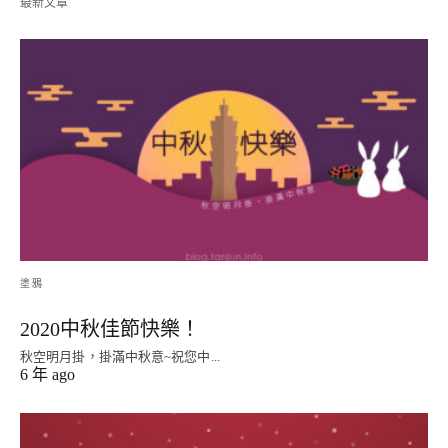
最新文章
塗鴉
2020中秋佳節快樂！
秋空明月掛，掛滿中秋意~祝您中...
6 年 ago