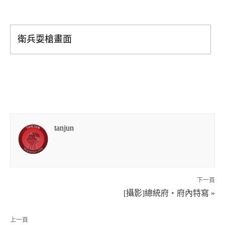
衛兵耍槍畫面
tanjun
下一頁
[攝影]總統府‧府內特寫 »
上一頁