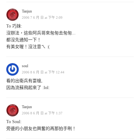
Tanjun
2006 7 6 月 日 at 下午 2:09
To 巧妹:
沒辦法，這些阿兵哥來匆匆去匆匆...
都沒先通知一下！
有美女喔！沒注意ㄟ :(
soul
2006 8 6 月 日 at 下午 12:44
看的出衛兵有耍槍,
因為流蘇飛起來了 :lol:
Tanjun
2006 8 6 月 日 at 下午 1:37
To Soul:
旁邊的小朋友也興奮的再那拍手咧！