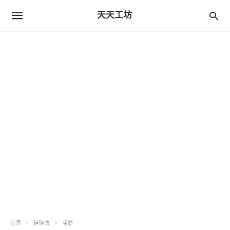
天天工坊
首頁
碎碎念
活動