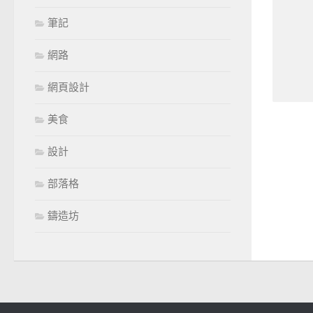
筆記
網路
網頁設計
美食
設計
部落格
鑄造坊