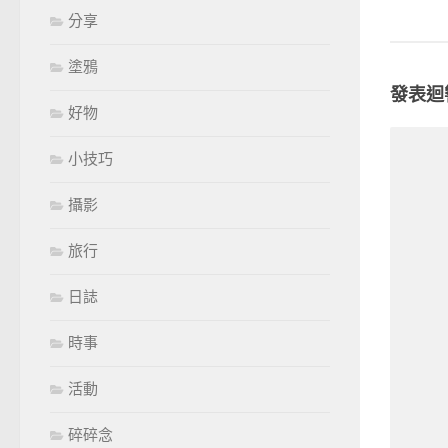
分享
塗鴉
發表迴
好物
小技巧
攝影
旅行
日誌
時事
活動
碎碎念