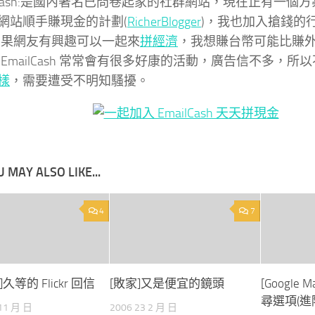
ailCash:是國內著名已問卷起家的社群網站，現在正有一個
網站順手賺現金的計劃(
RicherBlogger
)，我也加入搶錢的
如果網友有興趣可以一起來
拼經濟
，我想賺台幣可能比賺外
，EmailCash 常常會有很多好康的活動，廣告信不多，所
樣
，需要遭受不明知騷擾。
 MAY ALSO LIKE...
4
7
e]久等的 Flickr 回信
[敗家]又是便宜的鏡頭
[Google
尋選項(進
 11 月 日
2006 23 2 月 日