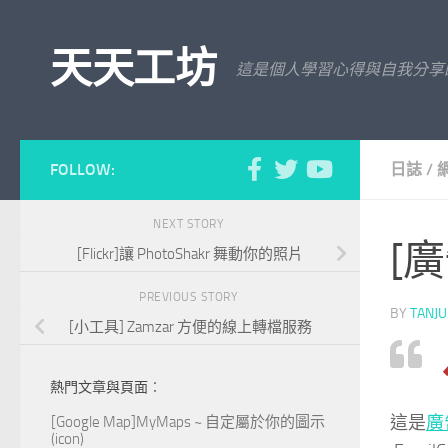
Skip to content
天天工坊
這是個人學習心得與自我分享
FOLLOW:
日誌
/
NEXT STORY
[廣
[Flickr]讓 PhotoShakr 舞動你的照片
PREVIOUS STORY
BY
TANJ
[小工具] Zamzar 方便的線上轉檔服務
熱門文章與頁面︰
這是
廣
[Google Map]MyMaps ~ 自定屬於你的圖示
(icon)