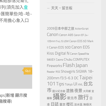
方案給部落克幫忙
行列(須先加入
會
天天‧留言板
匯簡單些(哈~哈~
以不用擔心象入口
2009日本中部之旅
ActionScript
Canon
Canon A95
Canon EF 24-
Canon EOS 5D Mark
105mm f/4L IS USM
Canon EOS
Canon EOS 50D
II
Kiss Digital N
Canon Speedlite
Chubu
COMPUTEX
580EX
Caono
Flash
Japan
Fireworks
0
Showgirls
SIGMA 18-
Reader
RSS
Taipei
200mm f3.5-6.3 DC
101
Tips
台北
UI
Tokyo
XML
市
夜景
塗鴉
國父紀念館
大同鄉
宜
攝影
 Maps]新增:顯示搜
旅行
新北市
日
蘭縣
階搜尋)
日誌
櫻花
本
東京
淡水區
無極天