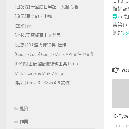
:Em
[日記]雙十國慶日早記。人牆心牆
推銷該
員)
，
[旅記]春之旅‧中橫
苦笑)
[塗鴉] 雨
網站
那
[小技巧]寫網頁十大禁忌
[活動]101 煙火賽得獎 (佳作)
[Google Code] Google Maps API 文件中文化
[RIA]線上最強圖像編輯工具 Picnik
YOU
MSN Spaces & MSN 7 Beta
[製造] Gmap&UrMap API 試做
亂拍
[C-Typ
作業
2006 30