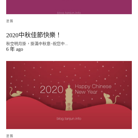
塗鴉
2020中秋佳節快樂！
秋空明月掛，掛滿中秋意~祝您中...
6 年 ago
塗鴉