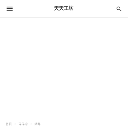
天天工坊
首頁
碎碎念
網路