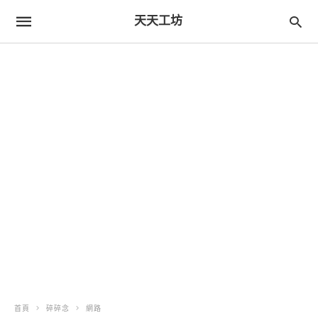
天天工坊
首頁
碎碎念
網路