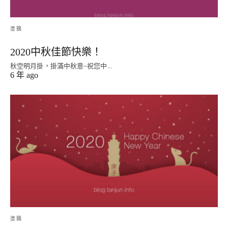
塗鴉
2020中秋佳節快樂！
秋空明月掛，掛滿中秋意~祝您中...
6 年 ago
塗鴉