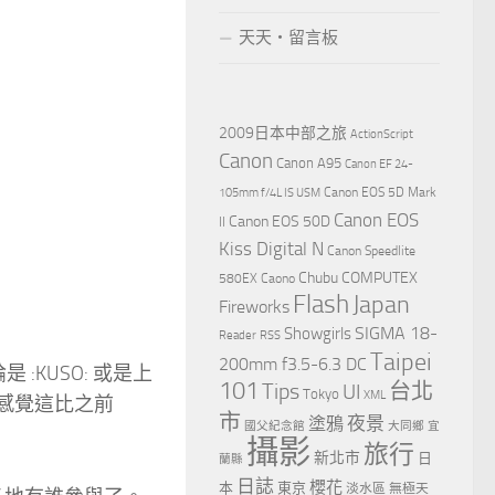
天天‧留言板
2009日本中部之旅
ActionScript
Canon
Canon A95
Canon EF 24-
Canon EOS 5D Mark
105mm f/4L IS USM
Canon EOS
Canon EOS 50D
II
Kiss Digital N
Canon Speedlite
Chubu
COMPUTEX
580EX
Caono
Flash
Japan
Fireworks
Showgirls
SIGMA 18-
Reader
RSS
Taipei
200mm f3.5-6.3 DC
:KUSO: 或是上
101
Tips
台北
UI
Tokyo
XML
，感覺這比之前
市
夜景
塗鴉
國父紀念館
大同鄉
宜
攝影
旅行
新北市
日
蘭縣
日誌
櫻花
本
東京
淡水區
無極天