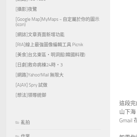
[攝影]夜鷺
[Google Map]MyMaps ~ 自定屬於你的圖示
(icon)
[網誌]文章頁面新增功能
[RIA]線上最強圖像編輯工具 Picnik
[美食]台北東區‧明洞館(韓國料理)
[日劇]救命病棟24時‧3
[網路]Yahoo!Mail 無限大
[AJAX] Spry 試做
[想法]領導統御
這段完
山下海
Gma
亂拍
作業