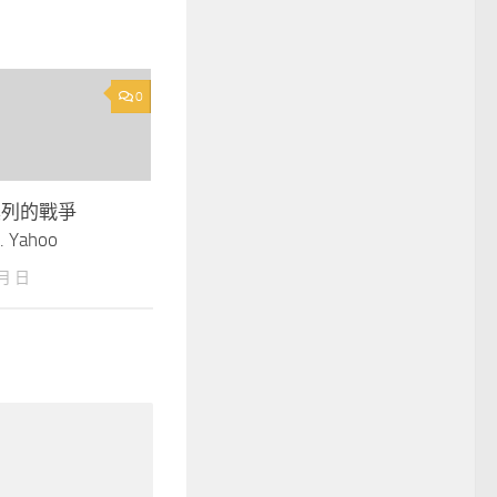
0
具列的戰爭
. Yahoo
 月 日