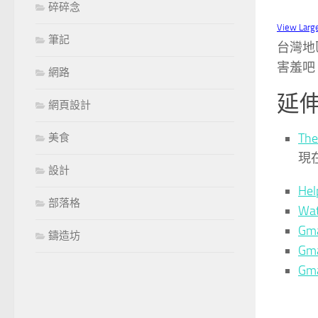
碎碎念
View Larg
筆記
台灣地
害羞吧
網路
延
網頁設計
The
美食
現在
設計
Hel
部落格
Wat
G
鑄造坊
G
G