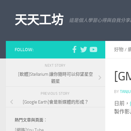
Skip to content
天天工坊
這是個人學習心得與自我分享
FOLLOW:
好物
/
NEXT STORY
[
[軟體]Stellarium:讓你隨時可以仰望星空
觀星
BY
TANJ
PREVIOUS STORY
[Google Earth]會是新媒體的形成？
日前，
製作影
熱門文章與頁面︰
[網路]You Tube