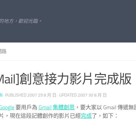
的地方，歡迎光臨。
網路
GMail]創意接力影片完成版
UN
· PUBLISHED
2007 29 8 月 日
· UPDATED
2007 30 8 月 日
Google
要用戶為
Gmail
集體創思
，要大家以 Gmail 傳
片，現在這段記體創作的影片已經
完成
了，如下：