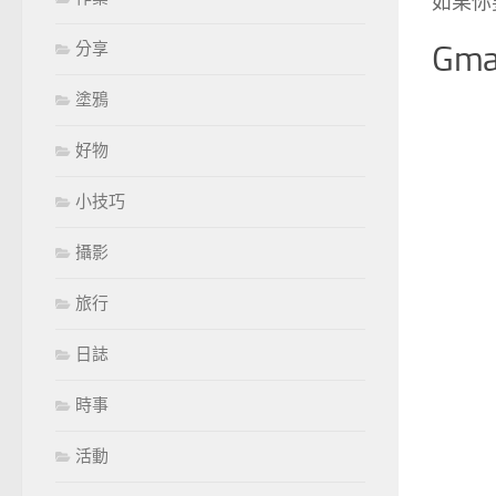
如果你
分享
Gm
塗鴉
好物
小技巧
攝影
旅行
日誌
時事
活動