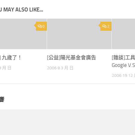
 MAY ALSO LIKE...
0
2
le] 九歲了！
[公益]陽光基金會廣告
[雜談]工
Google V.S
 9 月 日
2006 8 3 月 日
2006 19 12
響