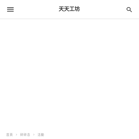
天天工坊
首頁
碎碎念
活動