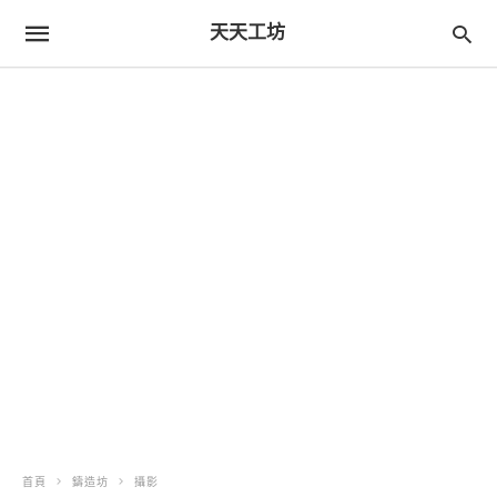
天天工坊
首頁
鑄造坊
攝影