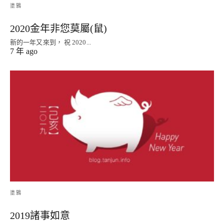
塗鴉
2020金年非您莫屬(鼠)
新的一年又來到， 祝 2020...
7 年 ago
塗鴉
2019諸事如意