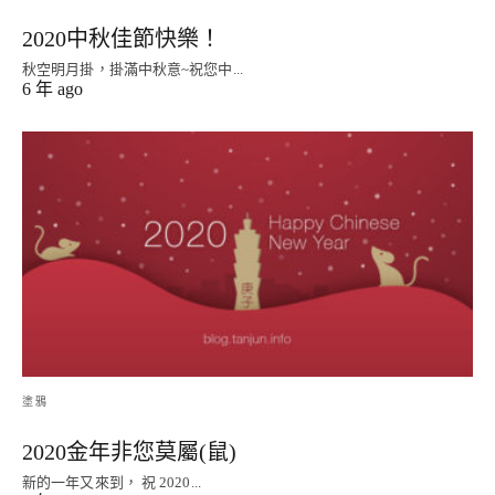
2020中秋佳節快樂！
秋空明月掛，掛滿中秋意~祝您中...
6 年 ago
塗鴉
2020金年非您莫屬(鼠)
新的一年又來到， 祝 2020...