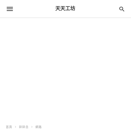
天天工坊
首頁
碎碎念
網路