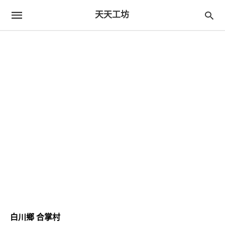
天天工坊
白川鄉 合掌村