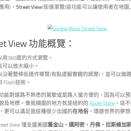
應用)，
Street View
(街道瀏覽)這功能可以讓使用者在地
eet View 功能概覽：
以用360度的方式瀏覽。
且可以放大縮小。
以沿著整條街道作導覽(有點虛擬實鏡的感覺)，並可以做
 Flash技術。
功能對道路不熟悉的駕駛或是路人蠻方便的，因為可以預
貌及地標。像我擷圖的地方就是紐約的
Apple Store
，這不
，更可以滿足我這種很少出國的
在地俗
，環遊世界的夢想
reet View 僅支援美國
舊金山、邁阿密、丹佛、拉斯維加