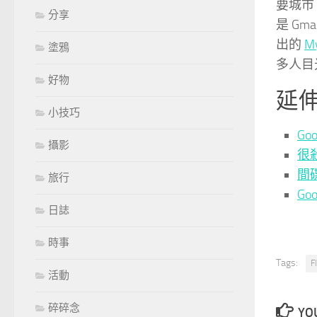
要城市
分享
是 G
出的
M
塗鴉
多人目
好物
延
小技巧
Go
攝影
很殺
間
旅行
Go
日誌
時事
Tags:
F
活動
碎碎念
YOU