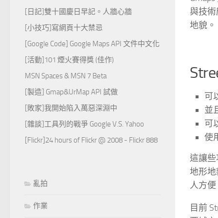
與技術
[日記]雙十國慶日早記。人牆心牆
地貌。
[小技巧]寫網頁十大禁忌
[Google Code] Google Maps API 文件中文化
[活動]101 煙火賽得獎 (佳作)
Str
MSN Spaces & MSN 7 Beta
[製造] Gmap&UrMap API 試做
可
[敗家]我開始陷入萬惡深淵中
並
可
[雜談]工具列的戰爭 Google V.S. Yahoo
使用
[Flickr]24 hours of Flickr @ 2008 - Flickr 888
這讓些
地形地
亂拍
人方便
作業
目前 St