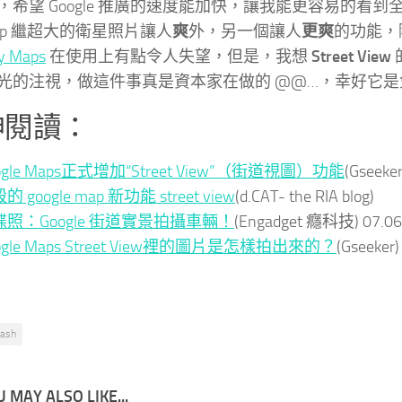
，希望 Google 推廣的速度能加快，讓我能更容易的看
map 繼超大的衛星照片讓人
爽
外，另一個讓人
更爽
的功能，隨
y Maps
在使用上有點令人失望，但是，我想
Street View
光的注視，做這件事真是資本家在做的 @@…，幸好它是
伸閱讀：
ogle Maps正式增加“Street View”（街道視圖）功能
(Gseeker
的 google map 新功能 street view
(d.CAT- the RIA blog)
碟照：Google 街道實景拍攝車輛！
(Engadget 癮科技)
07.0
ogle Maps Street View裡的圖片是怎樣拍出來的？
(Gseeker
lash
 MAY ALSO LIKE...