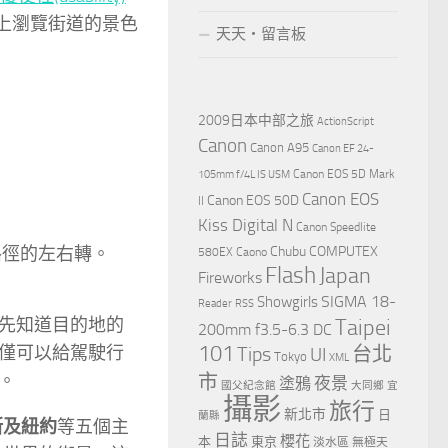
圖上瀏覽街道的景色
天天‧留言板
2009日本中部之旅
ActionScript
Canon
Canon A95
Canon EF 24-
Canon EOS 5D Mark
105mm f/4L IS USM
Canon EOS
Canon EOS 50D
II
Kiss Digital N
Canon Speedlite
路徑的左右轉。
Chubu
COMPUTEX
580EX
Caono
Flash
Japan
Fireworks
Showgirls
SIGMA 18-
Reader
RSS
先知道目的地的
Taipei
200mm f3.5-6.3 DC
101
僅可以給駕駛行
Tips
台北
UI
Tokyo
XML
。
市
夜景
塗鴉
國父紀念館
大同鄉
宜
攝影
旅行
新北市
日
蘭縣
斯及紐約
等五個主
日誌
櫻花
本
東京
淡水區
無極天