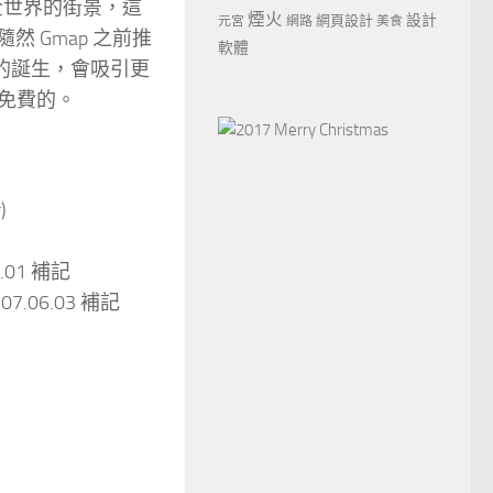
到全世界的街景，這
煙火
設計
網頁設計
元宮
網路
美食
然 Gmap 之前推
軟體
的誕生，會吸引更
免費的。
)
6.01 補記
)
07.06.03 補記