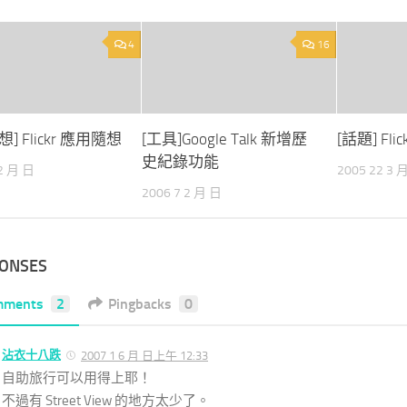
4
16
] Flickr 應用隨想
[工具]Google Talk 新增歷
[話題] Flick
史紀錄功能
 2 月 日
2005 22 3 
2006 7 2 月 日
PONSES
mments
2
Pingbacks
0
沾衣十八跌
2007 1 6 月 日上午 12:33
自助旅行可以用得上耶！
不過有 Street View 的地方太少了。