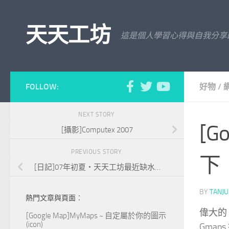
Skip to content
天天工坊
這是個人學習心得與自我分享
FOLLOW:
好物
/
NEXT STORY
[G
[攝影]Computex 2007
PREVIOUS STORY
下
[日記]07年初夏‧天天工坊最近缺水…
BY
TANJ
熱門文章與頁面︰
偉大的
[Google Map]MyMaps ~ 自定屬於你的圖示
(icon)
Gma