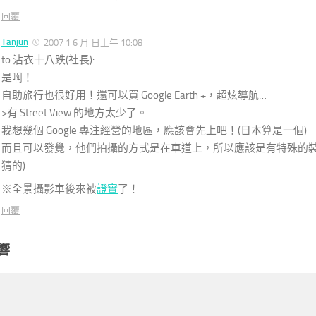
回覆
Tanjun
2007 1 6 月 日上午 10:08
to 沾衣十八跌(社長):
是啊！
自助旅行也很好用！還可以買 Google Earth +，超炫導航…
>有 Street View 的地方太少了。
我想幾個 Google 專注經營的地區，應該會先上吧！(日本算是一個)
而且可以發覺，他們拍攝的方式是在車道上，所以應該是有特殊的
猜的)
※全景攝影車後來被
證實
了！
回覆
響