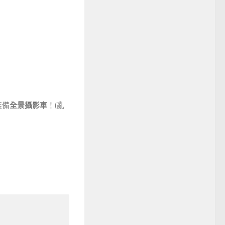
裝備
全景攝影車
！(亂