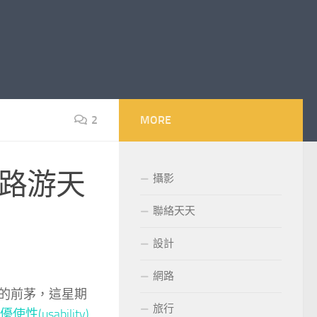
2
MORE
w~網路游天
攝影
聯絡天天
設計
網路
線上的前茅，這星期
旅行
優使性(usability)