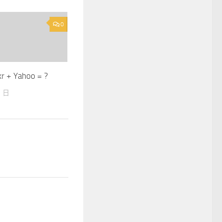
0
r + Yahoo = ?
月 日