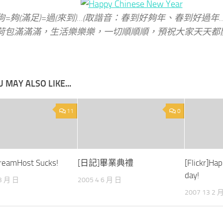
狗=夠(滿足)=過(來到)…(取諧音：春到好夠年、春到好過年
荷包滿滿滿，生活樂樂樂，一切順順順，預祝大家天天都
 MAY ALSO LIKE...
11
0
eamHost Sucks!
[日記]畢業典禮
[Flickr]Ha
day!
 3 月 日
2005 4 6 月 日
2007 13 2 