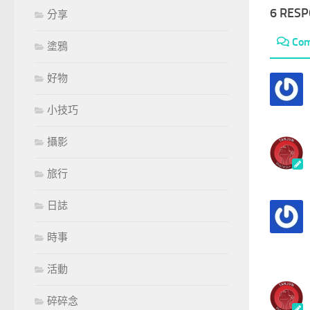
6 RES
分享
Co
塗鴉
好物
小技巧
攝影
旅行
日誌
時事
活動
碎碎念