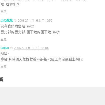
咦~有誰呢？
回覆
小巧妹妹
2006 27 1 月 日上午 10:59
只有我們兩個吧 ..@@
留北部的留北部..回下港的回下港.. @@
回覆
tanjun
2006 27 1 月 日上午 11:04
@@~
慘!那有時間天氣好就拍~拍~拍~ (反正也沒電腦上網) :p
回覆
響