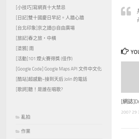
[小技巧]寫網頁十大禁忌
[日記]雙十國慶日早記。人牆心牆
[台北印象]京之譜@自由廣場
[旅記]春之旅‧中橫
[塗鴉] 雨
YOU
[活動]101 煙火賽得獎 (佳作)
[Google Code] Google Maps API 文件中文化
[酷站]超感動~接到天后 Jolin 的電話
[歌詞]聽！是誰在唱歌?
[網誌]Dr
2007 29
亂拍
作業