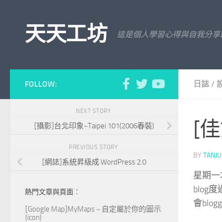
Skip to content
天天工坊
這是個人學習心得與自我分享
FOLLOW:
日誌
/
NEXT STORY
[
[攝影]台北印象~Taipei 101(2006春裝)
PREVIOUS STORY
BY
TANJ
[網誌]系統昇級成 WordPress 2.0
星期一
blo
熱門文章與頁面︰
會bl
[Google Map]MyMaps ~ 自定屬於你的圖示
(icon)