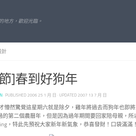
的地方，歡迎光臨。
設計
佳節]春到好狗年
UN
· PUBLISHED
2006 25 1 月 日
· UPDATED
2007 13 7 月 日
才懵然驚覺這星期六就是除夕，雞年將過去而狗年也即將
g度過的第二個農曆年，但是因為過年期間要回家陪母親，
ogging，特此先預祝大家新年新氣象，恭喜發財！口袋滿滿