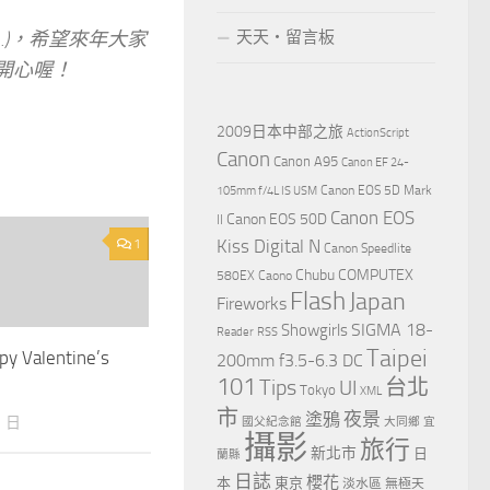
…)，希望來年大家
天天‧留言板
開心喔！
2009日本中部之旅
ActionScript
Canon
Canon A95
Canon EF 24-
Canon EOS 5D Mark
105mm f/4L IS USM
Canon EOS
Canon EOS 50D
II
Kiss Digital N
1
Canon Speedlite
Chubu
COMPUTEX
580EX
Caono
Flash
Japan
Fireworks
Showgirls
SIGMA 18-
Reader
RSS
Taipei
ppy Valentine’s
200mm f3.5-6.3 DC
101
Tips
台北
UI
Tokyo
XML
市
夜景
塗鴉
月 日
國父紀念館
大同鄉
宜
攝影
旅行
新北市
日
蘭縣
日誌
櫻花
本
東京
淡水區
無極天