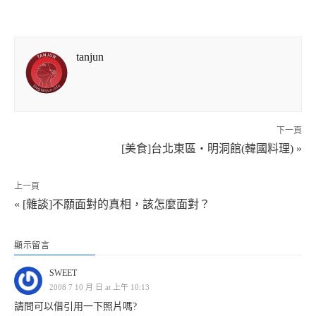
tanjun
下一頁
[美食]台北東區‧明洞館(韓國料理) »
上一頁
« [雜談]不願面對的真相，該怎麼面對？
顯示留言
SWEET
2008 7 10 月 日 at 上午 10:13
請問可以借引用一下照片嗎?