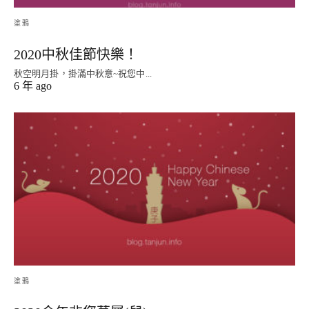
塗鴉
2020中秋佳節快樂！
秋空明月掛，掛滿中秋意~祝您中...
6 年 ago
塗鴉