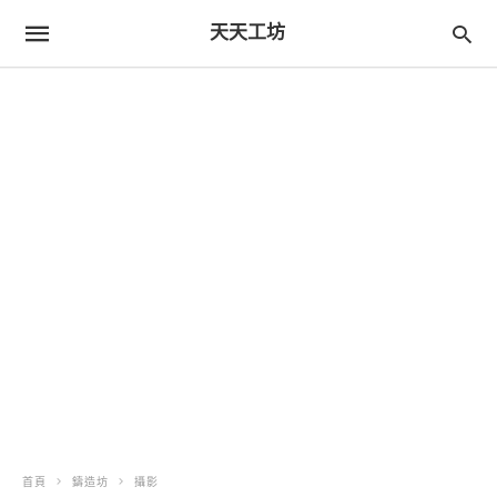
天天工坊
首頁
鑄造坊
攝影