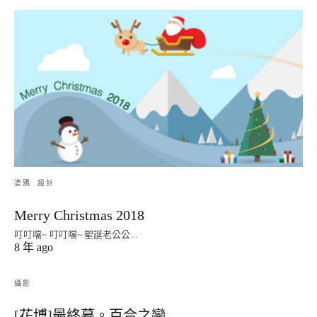
塗鴉
設計
Merry Christmas 2018
叮叮噹~ 叮叮噹~ 聖誕老公公...
8 年 ago
攝影
[花博]最終幕。百合之戀