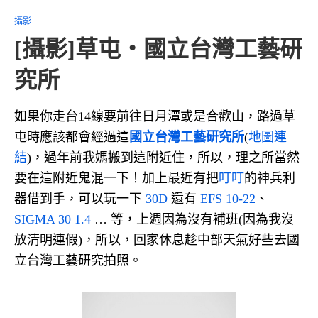
攝影
[攝影]草屯‧國立台灣工藝研
究所
如果你走台14線要前往日月潭或是合歡山，路過草
屯時應該都會經過這
國立台灣工藝研究所
(
地圖連
結
)，過年前我媽搬到這附近住，所以，理之所當然
要在這附近鬼混一下！加上最近有把
叮叮
的神兵利
器借到手，可以玩一下
30D
還有
EFS 10-22
、
SIGMA 30 1.4
… 等，上週因為沒有補班(因為我沒
放清明連假)，所以，回家休息趁中部天氣好些去國
立台灣工藝研究拍照。