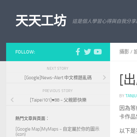
Skip to content
天天工坊
這是個人學習心得與自我分享
FOLLOW:
攝影
/
NEXT STORY
[
[Google]News-Alert 中文標題亂碼
PREVIOUS STORY
BY
TANJ
[Taipei101]♥88 ~ 父親節快樂
因為等
卡作品集
熱門文章與頁面︰
[Google Map]MyMaps ~ 自定屬於你的圖示
以下是
(icon)