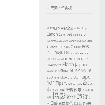
天天‧留言板
2009日本中部之旅
ActionScript
Canon
Canon A95
Canon EF 24-
Canon EOS 5D Mark
105mm f/4L IS USM
Canon EOS
Canon EOS 50D
II
Kiss Digital N
Canon Speedlite
Chubu
COMPUTEX
580EX
Caono
Flash
Japan
Fireworks
Showgirls
SIGMA 18-
Reader
RSS
Taipei
200mm f3.5-6.3 DC
101
Tips
台北
UI
Tokyo
XML
市
夜景
塗鴉
國父紀念館
大同鄉
宜
攝影
旅行
新北市
日
蘭縣
日誌
櫻花
本
東京
淡水區
無極天