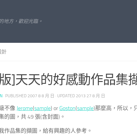
的地方，歡迎光臨。
設計
出版]天天的好感動作品集
UN
· PUBLISHED
2007 8 8 月 日
· UPDATED
2013 27 8 月 日
級不像
Jerome
(
sample
) or
Goston
(
sample
)那麼高，所以，
的圖，共 49 張(含封面)。
我作品集的擷圖，給有興趣的人參考。