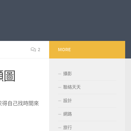
2
MORE
擷圖
攝影
聯絡天天
設計
只得自己找時間來
網路
旅行