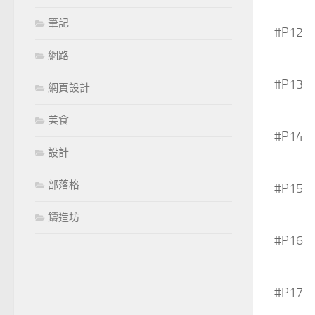
筆記
#P12
網路
#P13
網頁設計
美食
#P14
設計
部落格
#P15
鑄造坊
#P16
#P17