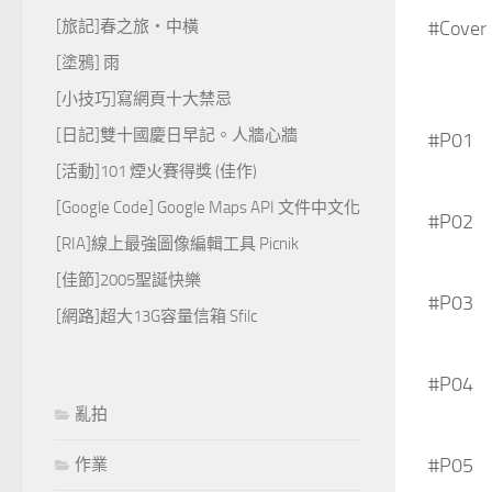
[旅記]春之旅‧中橫
#Cover
[塗鴉] 雨
[小技巧]寫網頁十大禁忌
[日記]雙十國慶日早記。人牆心牆
#P01
[活動]101 煙火賽得獎 (佳作)
[Google Code] Google Maps API 文件中文化
#P02
[RIA]線上最強圖像編輯工具 Picnik
[佳節]2005聖誕快樂
#P03
[網路]超大13G容量信箱 Sfilc
#P04
亂拍
#P05
作業