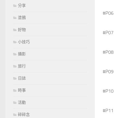
分享
#P06
塗鴉
好物
#P07
小技巧
#P08
攝影
旅行
#P09
日誌
時事
#P10
活動
#P11
碎碎念