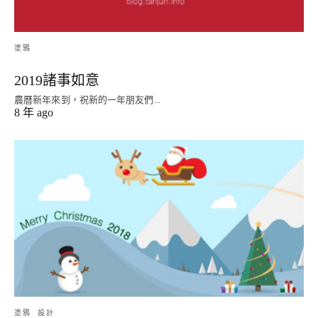
塗鴉
2019諸事如意
農曆新年來到，祝新的一年朋友們...
8 年 ago
塗鴉
設計