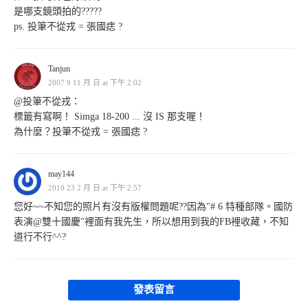
是哪支鏡頭拍的?????
ps. 投筆不從戎 = 張國痣 ?
Tanjun
2007 9 11 月 日 at 下午 2:02
@投筆不從戎：
標籤有寫啊！ Simga 18-200 ... 沒 IS 那支喔！
為什麼？投筆不從戎 = 張國痣 ?
may144
2010 23 2 月 日 at 下午 2:57
您好~~不知您的照片有沒有版權問題呢??因為"# 6 特種部隊。國防
表演@雙十國慶"裡面有我先生，所以想用到我的FB裡收藏，不知
道行不行^^?
發表留言