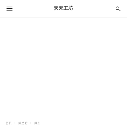
天天工坊
首頁
鑄造坊
攝影