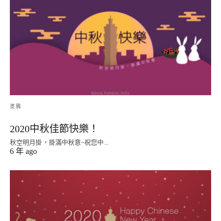
塗鴉
2020中秋佳節快樂！
秋空明月掛，掛滿中秋意~祝您中...
6 年 ago