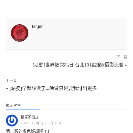
tanjun
下一頁
[活動]世界糖尿病日 台北101點燈&攝影比賽 »
上一頁
« [站務]早就該做了...晚做只是要我付出更多
顯示留言
投筆不從戎
2007 8 11 月 日 at 下午 9:34
第一張的膚色好讚啊!!!!