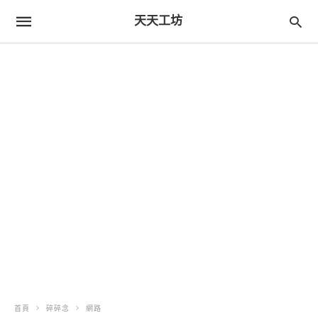
天天工坊
首頁
碎碎念
網路