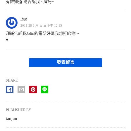
有誰知道 請告訴我 ~拜託~
瑄瑄
2011 28 8 月 日 at 下午 12:15
拜託告訴我Jolin的電話好碼我想打給他!~
♥
發表留言
SHARE
PUBLISHED BY
tanjun