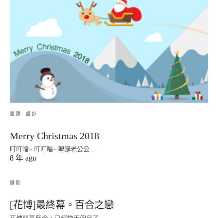
塗鴉
設計
Merry Christmas 2018
叮叮噹~ 叮叮噹~ 聖誕老公公...
8 年 ago
攝影
[花博]最終幕。百合之戀