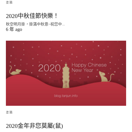
塗鴉
2020中秋佳節快樂！
秋空明月掛，掛滿中秋意~祝您中...
6 年 ago
塗鴉
2020金年非您莫屬(鼠)