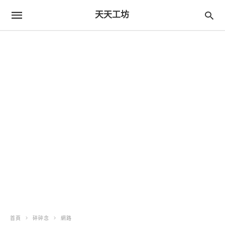
天天工坊
首頁
碎碎念
網路