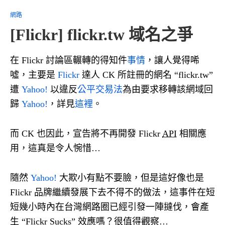
網路
[Flickr] flickr.tw 域名之爭
在 Flickr 討論區輾轉的得知件
事情
，讓人覺得唏
噓，主要是
Flickr
達人 CK 所註冊的網名 “flickr.tw”
遭
Yahoo!
以違反
公平交易法
為由要求移轉該網域回
歸
Yahoo!
，詳見
這裡
。
而 CK 也因此，宣告將不再開發 Flickr
API
相關應
用，這真是令人惋惜…
隨然
Yahoo!
大欺小有點不要臉，但是這好像也是
Flickr 品牌繼續發展下去不得不的做法，這事件在短
短幾小時內在台灣網路圈已經引發一陣撻伐，會產
生 “Flickr Sucks” 效應嗎？很值得觀察…