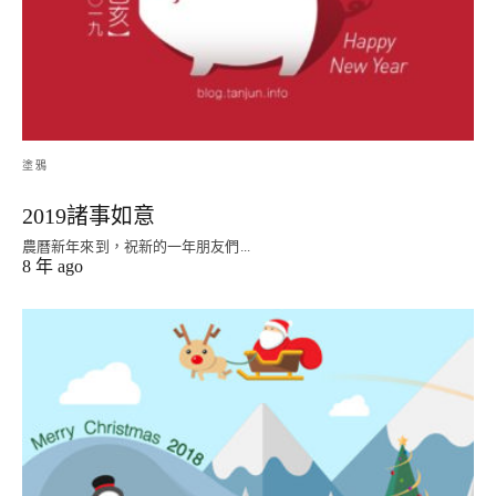
塗鴉
2019諸事如意
農曆新年來到，祝新的一年朋友們...
8 年 ago