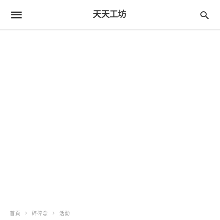
天天工坊
首頁
碎碎念
活動