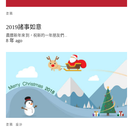
塗鴉
2019諸事如意
農曆新年來到，祝新的一年朋友們...
8 年 ago
塗鴉
設計