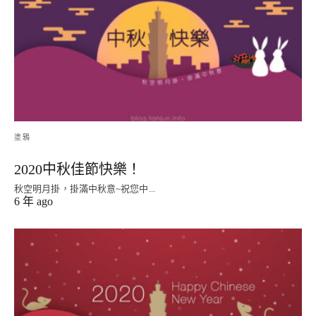
塗鴉
2020中秋佳節快樂！
秋空明月掛，掛滿中秋意~祝您中...
6 年 ago