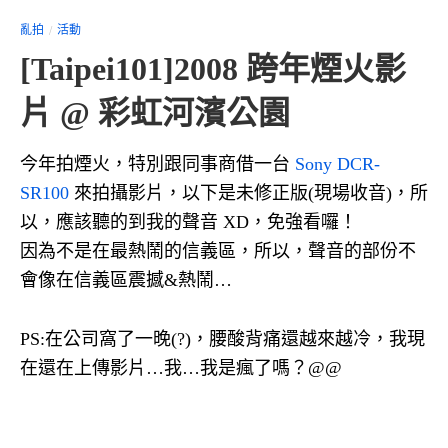
亂拍
活動
[Taipei101]2008 跨年煙火影
片 @ 彩虹河濱公園
今年拍煙火，特別跟同事商借一台
Sony DCR-
SR100
來拍攝影片，以下是未修正版(現場收音)，所
以，應該聽的到我的聲音 XD，免強看囉！
因為不是在最熱鬧的信義區，所以，聲音的部份不
會像在信義區震撼&熱鬧…
PS:在公司窩了一晚(?)，腰酸背痛還越來越冷，我現
在還在上傳影片…我…我是瘋了嗎？@@