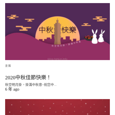
塗鴉
2020中秋佳節快樂！
秋空明月掛，掛滿中秋意~祝您中...
6 年 ago