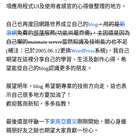
項應用程式UI及使用者感官的心得做整理的地方。
自己也再度回網路世界成立自己的
blog
，用的是
新
浪網
免費的
部落
服務(功能尚屬齊備)，主因還是因為
自己懶的maintain server當然知識及技術能力也不足
(補注：已於2005.06.12更換
WordPress
系統)，我自己
期望在這裡分享自己的學習、生活及創作心得，希
望能從自己的blog認識更多的朋友。
展望明年，blog 希望朝專業的技術方向走，這也表
示自己很多地方要加油了！
歡迎舊雨新知，多多指教！
最後還是呼籲一下
東南亞震災
剛剛開始，關心身邊
親朋好友之餘也期望大家貢獻一份心。